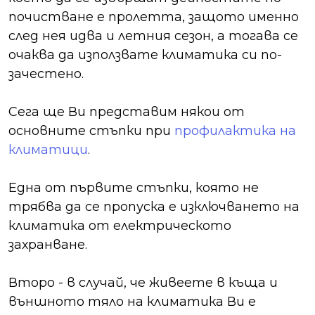
почистване е пролетта, защото именно
след нея идва и летния сезон, а тогава се
очаква да използвате климатика си по-
зачестено.
Сега ще Ви представим някои от
основните стъпки при
профилактика на
климатици
.
Една от първите стъпки, която не
трябва да се пропуска е изключването на
климатика от електрическото
захранване.
Второ - в случай, че живеете в къща и
външното тяло на климатика Ви е