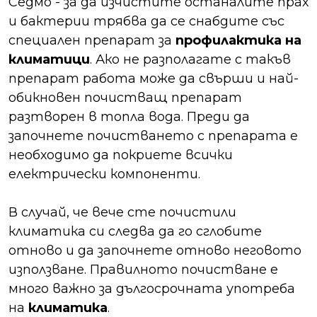
Седмо - за да изчистите останалите прах
и бактерии трябва да се снабдите със
специален препарат за
профилактика на
климатици
. Ако не разполагате с такъв
препарат работа може да свърши и най-
обикновен почистващ препарат
разтворен в топла вода. Преди да
започнете почистването с препарата е
необходимо да покриете всички
електрически компоненти.
В случай, че вече сте почистили
климатика си следва да го сглобите
отново и да започнете отново неговото
използване. Правилното почистване е
много важно за дългосрочната употреба
на
климатика
.