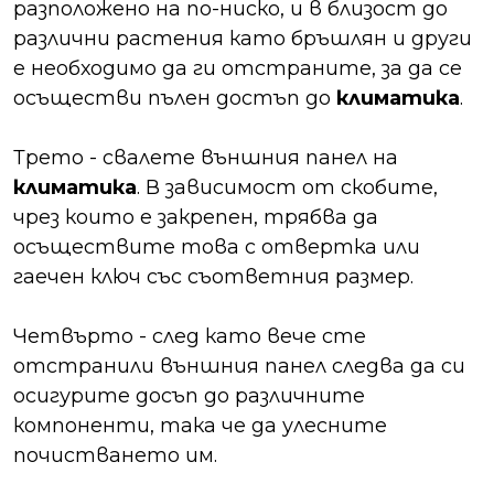
разположено на по-ниско, и в близост до
различни растения като бръшлян и други
е необходимо да ги отстраните, за да се
осъществи пълен достъп до
климатика
.
Трето - свалете външния панел на
климатика
. В зависимост от скобите,
чрез които е закрепен, трябва да
осъществите това с отвертка или
гаечен ключ със съответния размер.
Четвърто - след като вече сте
отстранили външния панел следва да си
осигурите досъп до различните
компоненти, така че да улесните
почистването им.