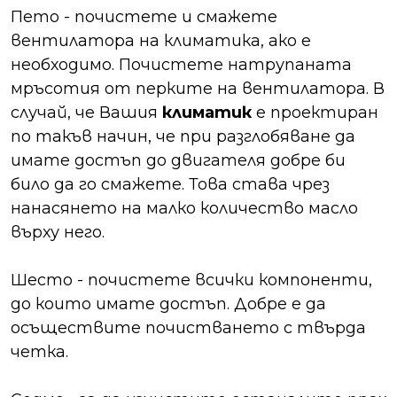
Пето - почистeте и смажете
вентилатора на климатика, ако е
необходимо. Почистете натрупаната
мръсотия от перките на вентилатора. В
случай, че Вашия
климатик
е проектиран
по такъв начин, че при разглобяване да
имате достъп до двигателя добре би
било да го смажете. Това става чрез
нанасянето на малко количество масло
върху него.
Шесто - почистете всички компоненти,
до които имате достъп. Добре е да
осъществите почистването с твърда
четка.