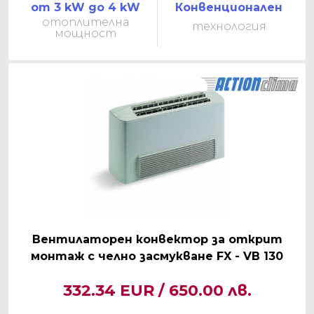
от 3 kW до 4 kW
Конвенционален
отоплителна
технология
мощност
Вентилаторен конвектор за открит
монтаж с челно засмукване FX - VB 130
332.34 EUR / 650.00 лв.