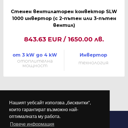
Стенен вентилаторен конвектор SLW
1000 инвертор (с 2-пътен или 3-пътен
вентил)
843.63 EUR / 1650.00 лв.
от 3 kW до 4 kW
Инвертор
отоплителна
технология
мощност
Нашият уебсайт използва „бисквитки“,
които гарантират възможно най-
оптималната му работа.
Повече информация
©
М-КЛИМА
. Всички права запазени.