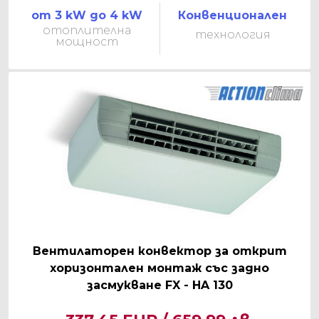
от 3 kW до 4 kW
Конвенционален
отоплителна
технология
мощност
Вентилаторен конвектор за открит
хоризонтален монтаж със задно
засмукване FX - HA 130