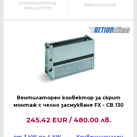
отоплителна
технология
мощност
Вентилаторен конвектор за скрит
монтаж с челно засмукване FX - CB 130
245.42 EUR / 480.00 лв.
от 3 kW до 4 kW
Конвенционален