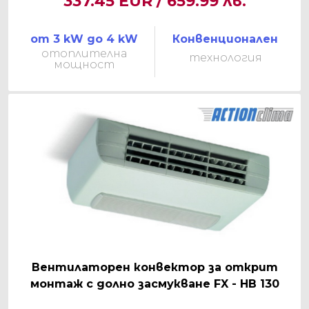
337.45 EUR / 659.99 лв.
от 3 kW до 4 kW
Конвенционален
отоплителна
технология
мощност
Вентилаторен конвектор за открит
монтаж с долно засмукване FX - HB 130