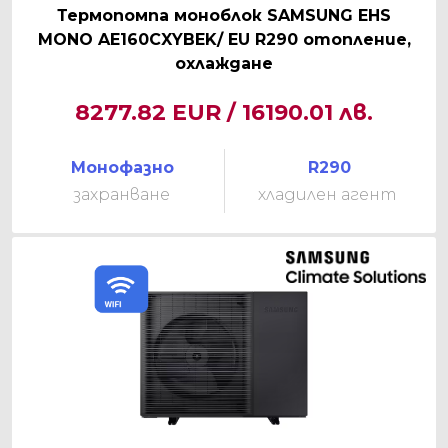
Термопомпа моноблок SAMSUNG EHS
MONO AE160CXYBEK/ EU R290 отопление,
охлаждане
8277.82 EUR / 16190.01 лв.
Монофазно
R290
захранване
хладилен агент