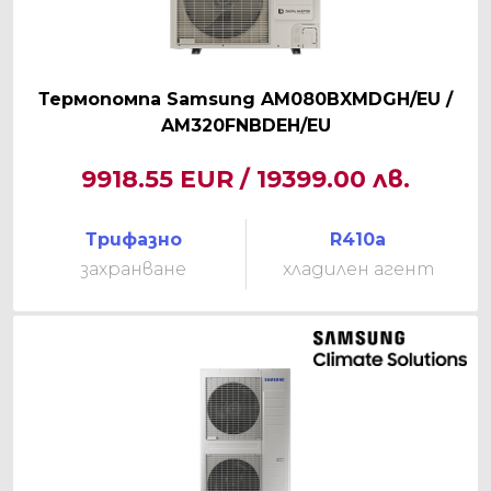
Термопомпа Samsung AM080BXMDGH/EU /
AM320FNBDEH/EU
9918.55 EUR / 19399.00 лв.
Трифазно
R410a
захранване
хладилен агент