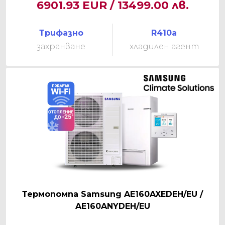
6901.93 EUR / 13499.00 лв.
Трифазно
R410a
захранване
хладилен агент
Термопомпа Samsung AE160AXEDEH/EU /
AE160ANYDEH/EU