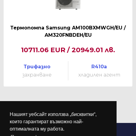
Термопомпа Samsung AM100BXMWGH/EU /
AM320FNBDEH/EU
10711.06 EUR / 20949.01 лв.
Трифазно
R410a
захранване
хладилен агент
Нашият уебсайт използва „бисквитки“,
които гарантират възможно най-
оптималната му работа.