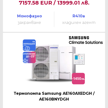
7157.58 EUR / 13999.01 лв.
Монофазно
R410a
захранване
хладилен агент
Термопомпа Samsung AE160AXEDGH /
AE160BNYDGH