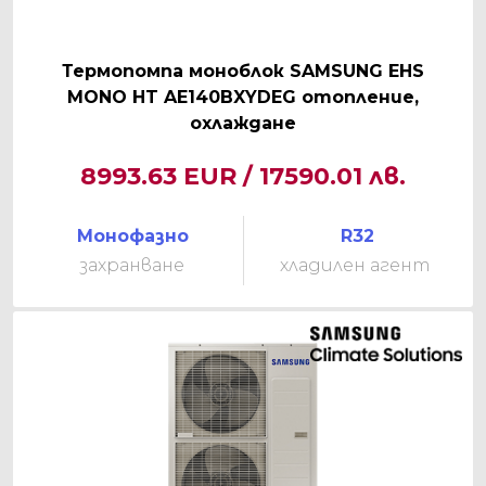
Термопомпа моноблок SAMSUNG EHS
MONO HT AE140BXYDEG отопление,
охлаждане
8993.63 EUR / 17590.01 лв.
Монофазно
R32
захранване
хладилен агент