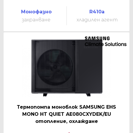
Монофазно
R410a
захранване
хладилен агент
Термопомпа моноблок SAMSUNG EHS
MONO HT QUIET AE080CXYDEK/EU
отопление, охлаждане