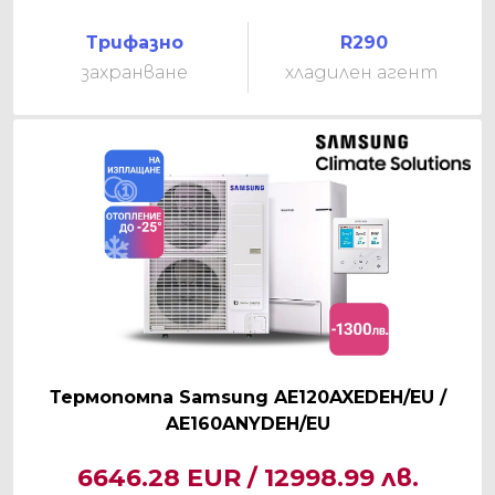
Трифазно
R290
захранване
хладилен агент
Термопомпа Samsung AE120AXEDEH/EU /
AE160ANYDEH/EU
6646.28 EUR / 12998.99 лв.