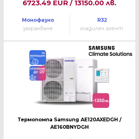
6723.49 EUR / 13150.00 лв.
Монофазно
R32
захранване
хладилен агент
Термопомпа Samsung AE120AXEDGH /
AE160BNYDGH