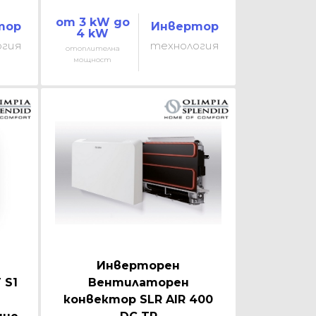
от 3 kW до
тор
Инвертор
4 kW
огия
технология
отоплителна
мощност
Инверторен
 S1
Вентилаторен
конвектор SLR AIR 400