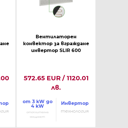
Вентилаторен
ане
конвектор за вграждане
инвертор SLIR 600
.00
572.65 EUR / 1120.01
лв.
от 3 kW до
тор
Инвертор
4 kW
огия
технология
отоплителна
мощност