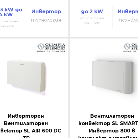
3 kW до
Инвертор
до 2 kW
Инвер
4 kW
отоплителна
технология
технол
оплителна
мощност
ощност
Инверторен
Вентилаторен
Вентилаторен
конвектор SL SMART
вектор SL AIR 600 DC
Инвертор 800 в