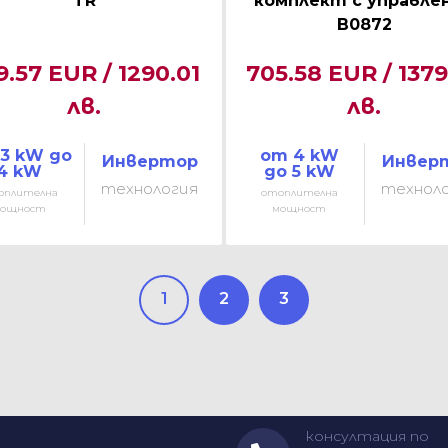
TR
комплект с управле
B0872
9.57 EUR / 1290.01
705.58 EUR / 1379
лв.
лв.
3 kW до
от 4 kW
Инвертор
Инвер
4 kW
до 5 kW
технология
технол
оплителна
отоплителна
ощност
мощност
1
2
3
консултация по