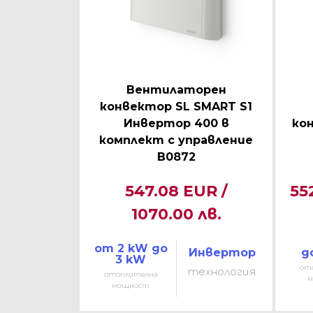
Вентилаторен
конвектор SL SMART S1
Инвертор 400 в
кон
комплект с управление
B0872
547.08 EUR /
55
1070.00 лв.
от 2 kW до
Инвертор
д
3 kW
от
технология
отоплителна
м
мощност