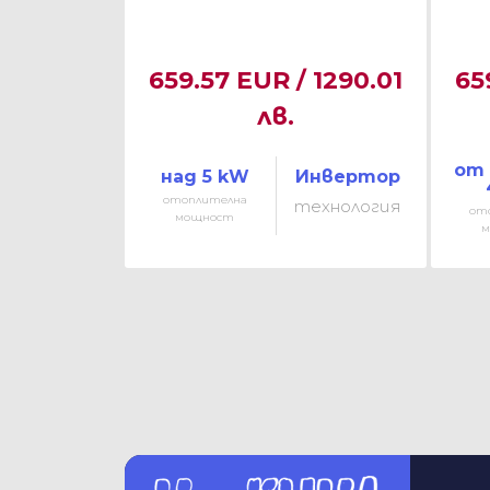
659.57 EUR / 1290.01
65
лв.
от 
над 5 kW
Инвертор
отоплителна
технология
от
мощност
м