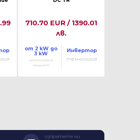
ние
DC TR
.99
710.70 EUR / 1390.01
лв.
от 2 kW до
тор
Инвертор
3 kW
огия
технология
отоплителна
мощност
изпратете ни