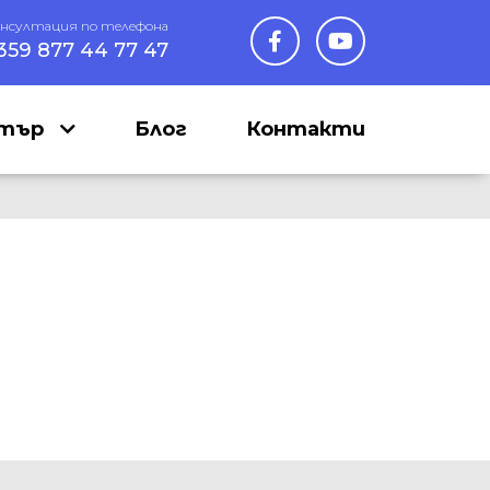
онсултация по телефона
359 877 44 77 47
нтър
Блог
Контакти