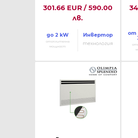
301.66 EUR / 590.00
34
лв.
от 
до 2 kW
Инвертор
отоплителна
технология
от
мощност
м