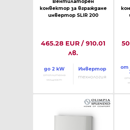
Вентилаторен
конвектор за вграждане
кон
инвертор SLIR 200
465.28 EUR / 910.01
50
лв.
от 
до 2 kW
Инвертор
отоплителна
технология
от
мощност
м