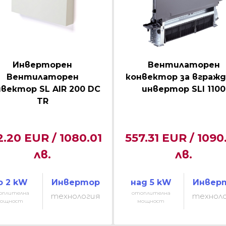
Инверторен
Вентилаторен
Вентилаторен
конвектор за вгражд
вектор SL AIR 200 DC
инвертор SLI 1100
TR
2.20 EUR / 1080.01
557.31 EUR / 1090
лв.
лв.
о 2 kW
Инвертор
над 5 kW
Инвер
оплителна
отоплителна
технология
технол
ощност
мощност