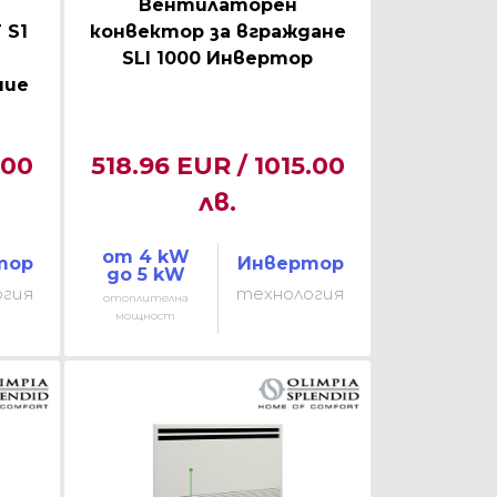
Вентилаторен
 S1
конвектор за вграждане
SLI 1000 Инвертор
ние
.00
518.96 EUR / 1015.00
лв.
от 4 kW
тор
Инвертор
до 5 kW
огия
технология
отоплителна
мощност