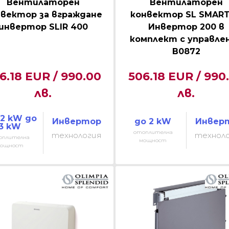
Вентилаторен
Вентилаторен
вектор за вграждане
конвектор SL SMART
инвертор SLIR 400
Инвертор 200 в
комплект с управле
B0872
6.18 EUR / 990.00
506.18 EUR / 990
лв.
лв.
2 kW до
Инвертор
до 2 kW
Инвер
3 kW
отоплителна
технология
технол
оплителна
мощност
ощност