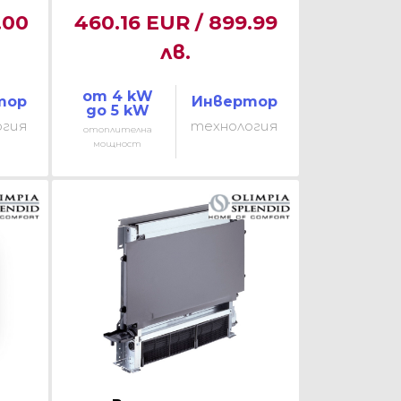
.00
460.16 EUR / 899.99
лв.
от 4 kW
тор
Инвертор
до 5 kW
огия
технология
отоплителна
мощност