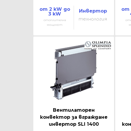
от 2 kW до
от 
Инвертор
3 kW
технология
отоплителна
от
мощност
м
Вентилаторен
конвектор за вграждане
инвертор SLI 1400
кон