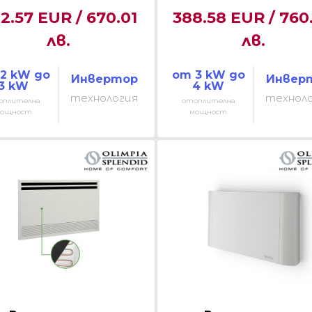
2.57 EUR / 670.01
388.58 EUR / 760
лв.
лв.
2 kW до
от 3 kW до
Инвертор
Инвер
3 kW
4 kW
технология
технол
оплителна
отоплителна
ощност
мощност