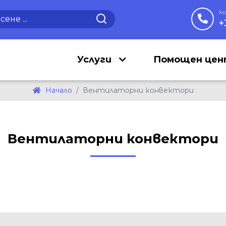
к
+
Услуги
Помощен це
Начало
Вентилаторни конвектори
Вентилаторни конвектори