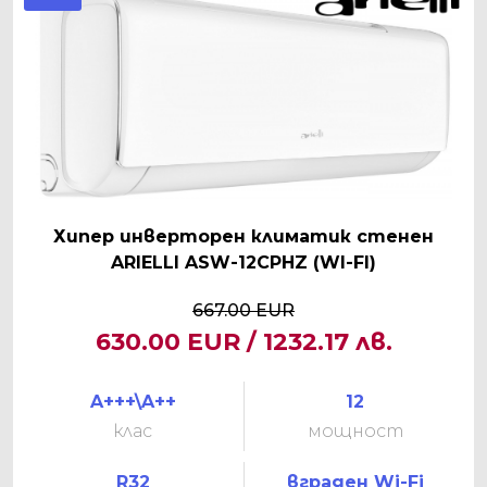
Хипер инверторен климатик стенен
ARIELLI ASW-12CPHZ (WI-FI)
667.00 EUR
630.00 EUR / 1232.17 лв.
A+++\A++
12
клас
мощност
R32
вграден Wi-Fi