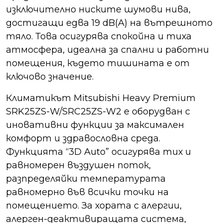
изключително ниските шумови нива,
достигащи едва 19 dB(A) на вътрешното
тяло. Това осигурява спокойна и тиха
атмосфера, идеална за спални и работни
помещения, където тишината е от
ключово значение.
Климатикът Mitsubishi Heavy Premium
SRK25ZS-W/SRC25ZS-W2 е оборудван с
иновативни функции за максимален
комфорт и здравословна среда.
Функцията “3D Auto” осигурява тих и
равномерен въздушен поток,
разпределяйки температурата
равномерно във всички точки на
помещението. За хората с алергии,
алерген-деактивиращата система,