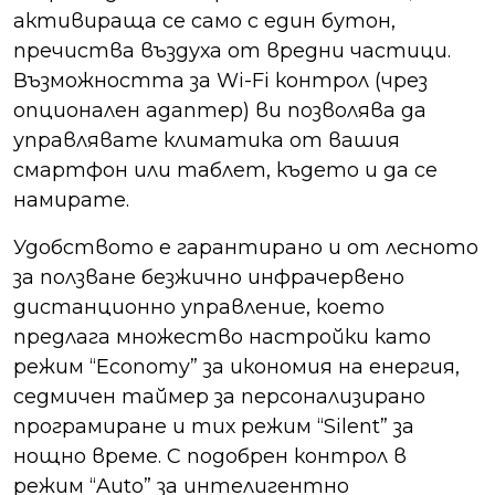
активираща се само с един бутон,
пречиства въздуха от вредни частици.
Възможността за Wi-Fi контрол (чрез
опционален адаптер) ви позволява да
управлявате климатика от вашия
смартфон или таблет, където и да се
намирате.
Удобството е гарантирано и от лесното
за ползване безжично инфрачервено
дистанционно управление, което
предлага множество настройки като
режим “Economy” за икономия на енергия,
седмичен таймер за персонализирано
програмиране и тих режим “Silent” за
нощно време. С подобрен контрол в
режим “Auto” за интелигентно