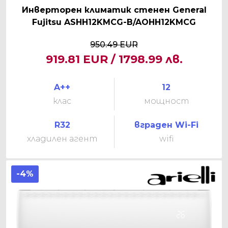
Инверторен климатик стенен General
Fujitsu ASHH12KMCG-B/AOHH12KMCG
950.49 EUR
919.81 EUR / 1798.99 лв.
A++
12
клас
мощност
R32
вграден Wi-Fi
хладилен агент
wifi
-4%