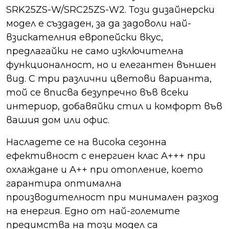
SRK25ZS-W/SRC25ZS-W2. Този дизайнерски
модел е създаден, за да задоволи най-
взискателния европейски вкус,
предлагайки не само изключителна
функционалност, но и елегантен външен
вид. С три различни цветови варианта,
той се вписва безупречно във всеки
интериор, добавяйки стил и комфорт във
вашия дом или офис.
Насладете се на висока сезонна
ефективност с енергиен клас A+++ при
охлаждане и A++ при отопление, което
гарантира оптимална
производителност при минимален разход
на енергия. Едно от най-големите
предимства на този модел са