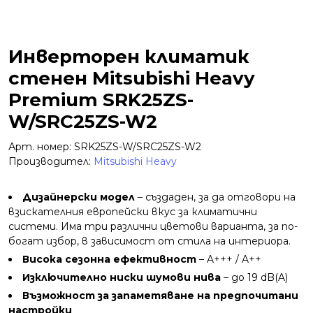
Инверторен климатик
стенен Mitsubishi Heavy
Premium SRK25ZS-
W/SRC25ZS-W2
Арт. номер: SRK25ZS-W/SRC25ZS-W2
Производител:
Mitsubishi Heavy
Дизайнерски модел
– създаден, за да отговори на
взискателния европейски вкус за климатични
системи. Има три различни цветови варианта, за по-
богат избор, в зависимост от стила на интериора.
Висока сезонна ефективност
– A+++ / A++
Изключително ниски шумови нива
– до 19 dB(A)
Възможност за запаметяване на предпочитани
настройки