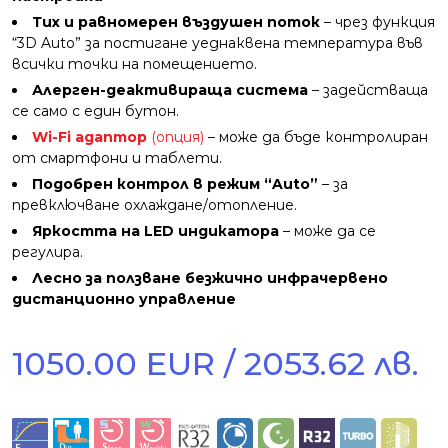
Тих и равномерен въздушен поток
– чрез функция
“3D Auto” за постигане уеднаквена температура във
всички точки на помещението.
Алерген-деактивираща система
– задействаща
се само с един бутон.
Wi-Fi адаптор
(опция)
– може да бъде контролиран
от смартфони и таблети.
Подобрен контрол в режим “Auto”
– за
превключване охлаждане/отопление.
Яркостта на LED индикатора
– може да се
регулира.
Лесно за ползване безжично инфрачервено
дистанционно управление
1050.00 EUR / 2053.62 лв.