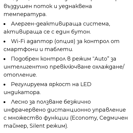
въздушен поток и уеднаквена
температура.
Алерген-деактивираща система,
активираща се с един бутон.
Wi-Fi адаптор (опция) за контрол от
смартфони и таблети.
Подобрен контрол в режим “Auto” за
интелигентно превключване охлаждане/
отопление.
Регулируема яркост на LED
индикатора.
Лесно за ползване безжично
инфрачервено дистанционно управление
с множество функции (Economy, Седмичен
таймер, Silent режим).