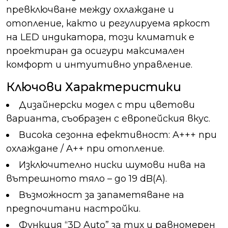
превключване между охлаждане и
отопление, както и регулируема яркост
на LED индикатора, този климатик е
проектиран да осигури максимален
комфорт и интуитивно управление.
Ключови Характеристики
Дизайнерски модел с три цветови
варианта, съобразен с европейския вкус.
Висока сезонна ефективност: A+++ при
охлаждане / A++ при отопление.
Изключително ниски шумови нива на
вътрешното тяло – до 19 dB(A).
Възможност за запаметяване на
предпочитани настройки.
Функция “3D Auto” за тих и равномерен