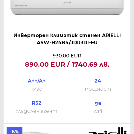
Инверторен климатик стенен ARIELLI
ASW-H24B4/JDR3DI-EU
930.00 EUR
890.00 EUR / 1740.69 лв.
A++/A+
24
клас
мощност
R32
да
хладилен агент
wifi
-6%