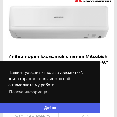
Инверторен климатик стенен Mitsubishi
Heavy Standart SRK25ZSP-W1/SRC25ZSP-W1
Нашият уебсайт използва „бисквитки“,
719.00 EUR / 1406.24 лв.
които гарантират възможно най-
оптималната му работа.
A++/A+
9
Повече информация
клас
мощност
Добре
R32
не
хладилен агент
wifi