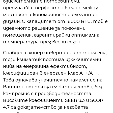
взискателните потребители,
предлагайки перфектен баланс между
мощност, икономичност и елегантен
дизайн. С капацитет от 18000 BTU, той е
идеалното решение за по-големи
помещения, гарантирайки оптимална
температура през всеки сезон.
Снабден с хипер инверторна технология,
този климатик постига изключителни
нива на енергийна ефективност,
класифициран в енергиен клас A++/A++.
Това означава значително намаление на
Вашите сметки за електричество, без
компромис с производителността.
Високите коефициенти SEER 8.3 и SCOP
4.7 са доказателство за неговата