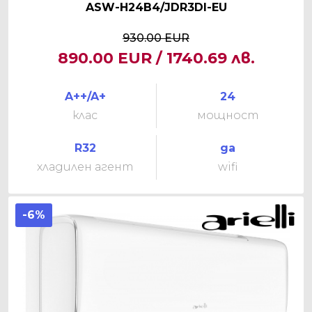
ASW-H24B4/JDR3DI-EU
930.00 EUR
890.00 EUR / 1740.69 лв.
A++/A+
24
клас
мощност
R32
да
хладилен агент
wifi
-6%