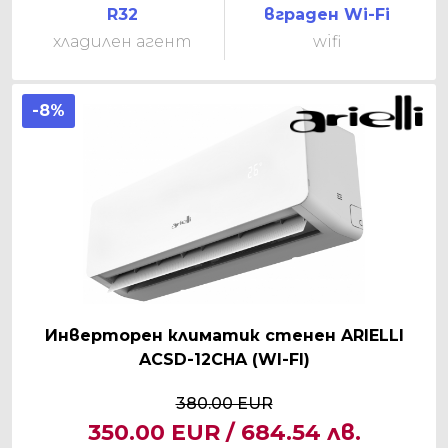
R32
вграден Wi-Fi
хладилен агент
wifi
-8%
Инверторен климатик стенен ARIELLI
ACSD-12CHA (WI-FI)
380.00 EUR
350.00 EUR / 684.54 лв.