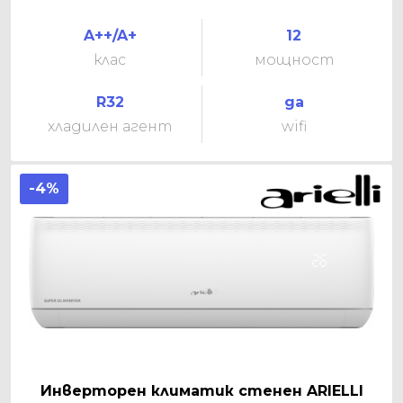
A++/A+
12
клас
мощност
R32
да
хладилен агент
wifi
-4%
Инверторен климатик стенен ARIELLI