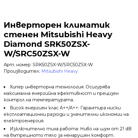
Инверторен климатик
стенен Mitsubishi Heavy
Diamond SRK50ZSX-
W/SRC50ZSX-W
Арт. номер: SRK50ZSX-W/SRC50ZSX-W
Производител:
Mitsubishi Heavy
Хипер инверторна технология: Осигурява
максимална енергийна ефективност и прецизен
контрол на температурата.
Висок енергиен клас A++/A++: Гарантира ниски
експлоатационни разходи и значителни икономии на
електроенергия.
Изключително тиха работа: Ниво на шум от 21 dB
на вътрешното тяло за ненарушен комфорт.