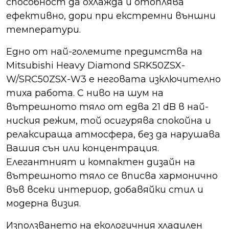
способност да охлажда и отоплява
ефективно, дори при екстремни външни
температури.
Едно от най-големите предимства на
Mitsubishi Heavy Diamond SRK50ZSX-
W/SRC50ZSX-W3 е неговата изключително
тиха работа. С ниво на шум на
вътрешното тяло от едва 21 dB в най-
ниския режим, той осигурява спокойна и
релаксираща атмосфера, без да нарушава
Вашия сън или концентрация.
Елегантният и компактен дизайн на
вътрешното тяло се вписва хармонично
във всеки интериор, добавяйки стил и
модерна визия.
Използването на екологичния хладилен