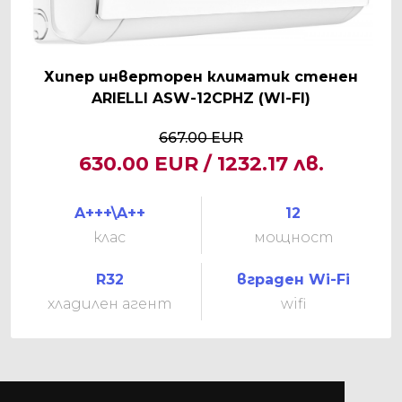
Хипер инверторен климатик стенен
ARIELLI ASW-12CPHZ (WI-FI)
667.00 EUR
630.00 EUR / 1232.17 лв.
A+++\A++
12
клас
мощност
R32
вграден Wi-Fi
хладилен агент
wifi