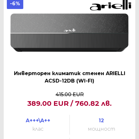
-6%
Инверторен климатик стенен ARIELLI
ACSD-12DB (WI-FI)
415.00 EUR
389.00 EUR / 760.82 лв.
A+++\A++
12
клас
мощност