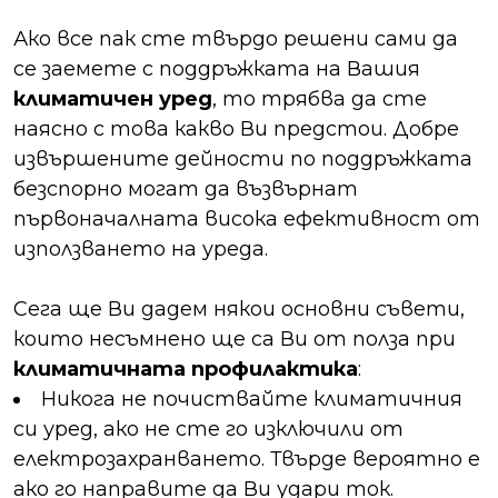
Ако все пак сте твърдо решени сами да
се заемете с поддръжката на Вашия
климатичен уред
, то трябва да сте
наясно с това какво Ви предстои. Добре
извършените дейности по поддръжката
безспорно могат да възвърнат
първоначалната висока ефективност от
използването на уреда.
Сега ще Ви дадем някои основни съвети,
които несъмнено ще са Ви от полза при
климатичната профилактика
:
Никога не почиствайте климатичния
си уред, ако не сте го изключили от
електрозахранването. Твърде вероятно е
ако го направите да Ви удари ток.