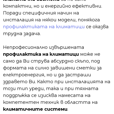
компактни, но и енергийно ефективни.
Поради специфичния начин на
инсталация на някои модели, понякога
профилактиката на климатици
се оказва
трудна задача.
Непрофесионално извършената
профилактика на климатици
може не
само да Ви струва абсурдно скъпо, под
формата на силно завишени сметки за
електроенергия, но и да застраши
здравето Ви. Както при инсталацията на
този тип уреди, така и при тяхната
поддръжка се изисква намесата на
компетентен техник в областта на
климатичните системи
.