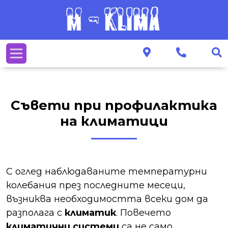
Съвети при профилактика
на климатици
С оглед наблюдаваните температурни
колебания през последните месеци,
възниква необходимостта всеки дом да
разполага с
климатик
. Повечето
климатични системи
са не само