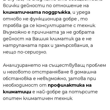
всички дейности по отношение на
климатичната поддръжка
, и уреда
отново не функционира добре , то
трябва да се консултирате с техник.
Възможно е причината за не добрата
дейност на Вашия климатик да е не
натрупаната прах и замърсявания, а
нещо по-сериозно.
Анализирането на съществуващ проблем
и неговото отстраняване в домашна
обстановка е невъзможно, затова при
необходимост от
профилактика на
климатици
е най-добре да потърсите
опитен климатичен техник.