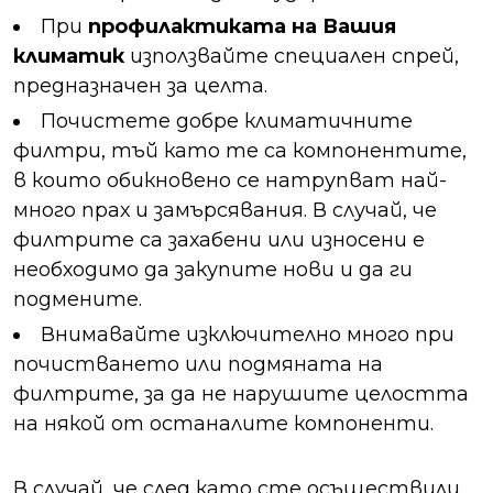
При
профилактиката на Вашия
климатик
използвайте специален спрей,
предназначен за целта.
Почистете добре климатичните
филтри, тъй като те са компонентите,
в които обикновено се натрупват най-
много прах и замърсявания. В случай, че
филтрите са захабени или износени е
необходимо да закупите нови и да ги
подмените.
Внимавайте изключително много при
почистването или подмяната на
филтрите, за да не нарушите целостта
на някой от останалите компоненти.
В случай, че след като сте осъществили