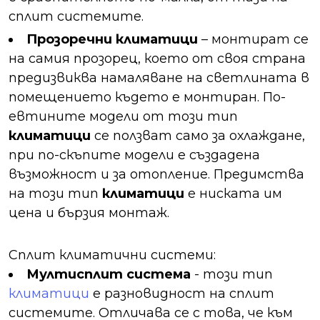
сплит системите.
Прозоречни климатици
– монтират се
на самия прозорец, което от своя страна
предизвиква намаляване на светлината в
помещението където е монтиран. По-
евтините модели от този тип
климатици
се ползват само за охлаждане,
при по-скъпите модели е създадена
възможност и за отопление. Предимства
на този тип
климатици
е ниската им
цена и бързия монтаж.
Сплит климатични системи:
Мултисплит система
- този тип
климатици
е разновидност на сплит
системите. Отличава се с това, че към