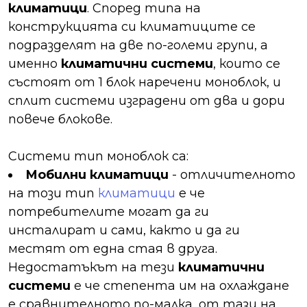
климатици
. Според типа на
конструкцията си климатиците се
подразделят на две по-големи групи, а
именно
климатични системи
, които се
състоят от 1 блок наречени моноблок, и
сплит системи изградени от два и дори
повече блокове.
Системи тип моноблок са:
Мобилни климатици
- отличителното
на този тип
климатици
е че
потребителите могат да ги
инсталират и сами, както и да ги
местят от една стая в друга.
Недостатъкът на тези
климатични
системи
е че степента им на охлаждане
е сравнителното по-малка, от тази на