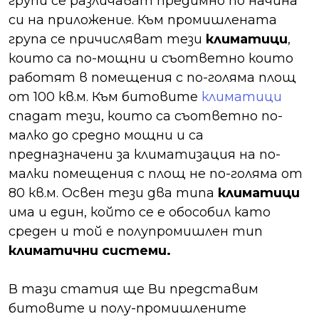
групи се различават предимно по начина
си на приложение. Към промишлената
група се причисляват тези
климатици
,
които са по-мощни и съответно които
работят в помещения с по-голяма площ
от 100 кв.м. Към битовите
климатици
спадат тези, които са съответно по-
малко до средно мощни и са
предназначени за климатизация на по-
малки помещения с площ не по-голяма от
80 кв.м. Освен тези два типа
климатици
има и един, който се е обособил като
среден и той е полупромишлен тип
климатични системи.
В тази статия ще Ви представим
битовите и полу-промишлените