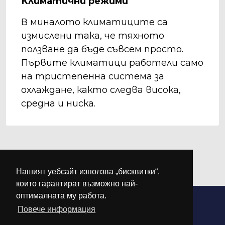
Климатични режими
В миналото климатиците са
измислени така, че тяхното
ползване да бъде съвсем просто.
Първите климатици работели само
на тристепенна система за
охлаждане, както следва висока,
средна и ниска.
Нашият уебсайт използва „бисквитки“,
които гарантират възможно най-
оптималната му работа.
Повече информация
©
М-КЛИМА
. Всички права запазени.