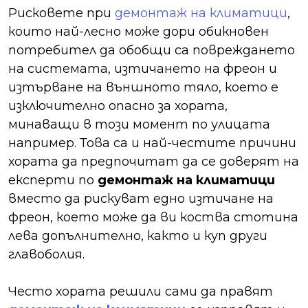
Рисковете при
демонтаж на климатици
,
които най-лесно може дори обикновен
потребител да обобщи са повреждането
на системата, изтичането на фреон и
изтърване на външното тяло, което е
изключително опасно за хората,
минаващи в този момент по улицата
например. Това са и най-честите причини
хората да предпочитат да се доверят на
експерти по
демонтаж на климатици
вместо да рискуват едно изтичане на
фреон, което може да ви коства стотина
лева допълнително, както и куп други
главоболия.
Често хората решили сами да правят