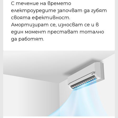
С течение на времето
електроуредите започват да губят
своята ефективност.
Амортизират се, износват се и в
един момент престават тотално
да работят.