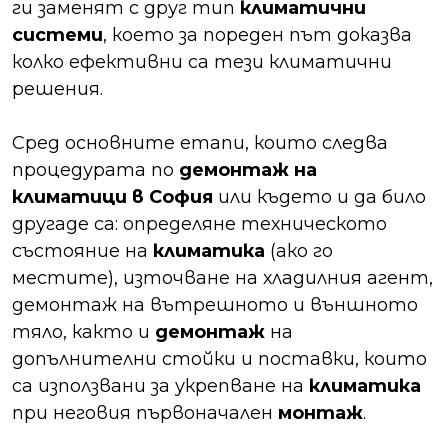
ги заменят с друг тип
климатични
системи
, което за пореден път доказва
колко ефективни са тези климатични
решения.
Сред основните етапи, които следва
процедурата по
демонтаж на
климатици в София
или където и да било
другаде са: определяне техническото
състояние на
климатика
(ако го
местите), източване на хладилния агент,
демонтаж на вътрешното и външното
тяло, както и
демонтаж
на
допълнителни стойки и поставки, които
са използвани за укрепване на
климатика
при неговия първоначален
монтаж
.