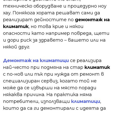
техническо оборудване и процедурно ноу
хау. Понякога хората решават сами да
реализират дейностите по
демонтаж на
климатик
, но това крие и някои
опасности като например повреда, щети
и дори риск за здравето – вашето или на
някой друг.
Демонтаж на климатици
се реализира
най-често при подмяна на стар
климатик
с по-нов или пък при нужда от ремонт в
специализиран сервиз, когато той не
може да се извърши на място поради
някаква причина. На практика няма
потребители, използващи
климатици
,
които да са ги демонтирали с идеята да