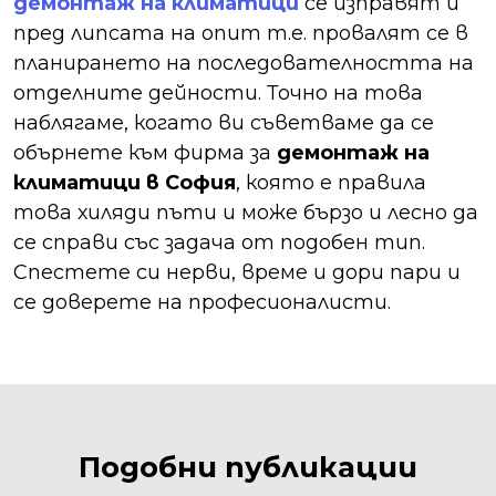
демонтаж на климатици
се изправят и
пред липсата на опит т.е. провалят се в
планирането на последователността на
отделните дейности. Точно на това
наблягаме, когато ви съветваме да се
обърнете към фирма за
демонтаж на
климатици в София
, която е правила
това хиляди пъти и може бързо и лесно да
се справи със задача от подобен тип.
Спестете си нерви, време и дори пари и
се доверете на професионалисти.
Подобни публикации