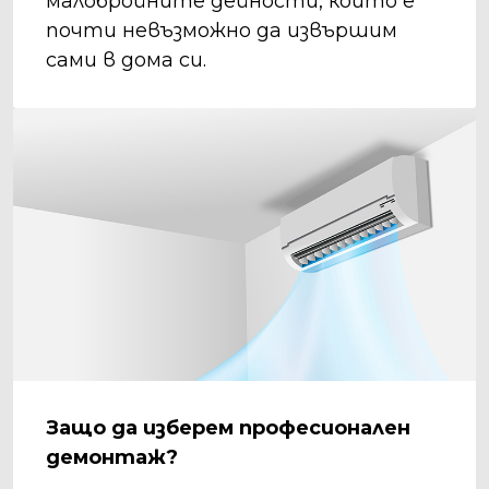
малобройните дейности, които е
почти невъзможно да извършим
сами в дома си.
Защо да изберем професионален
демонтаж?