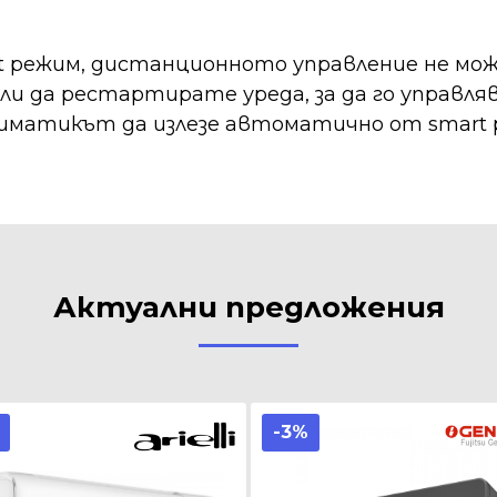
t режим, дистанционното управление не може
и да рестартирате уреда, за да го управля
климатикът да излезе автоматично от smart 
Актуални предложения
-3%