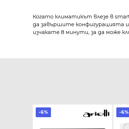
Когато климатикът влезе в smar
да завършите конфигурацията ил
изчакате 8 минути, за да може 
-6%
-6%