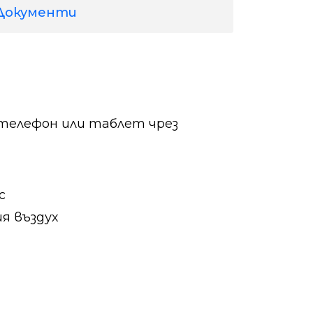
Документи
телефон или таблет чрез
с
я въздух