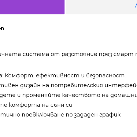
ъп
тичната система от разстояние през смарт 
а: Комфорт, ефективност и безопасност.
тивен дизайн на потребителския интерфей
едете и променяйте качеството на домашни
йте комфорта на съня си
тично превключване по зададен график