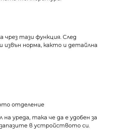
чрез тази функция. След
и извън норма, както и детайлна
ото отделение
на уреда, така че да е удобен за
о запазите в устройството си.