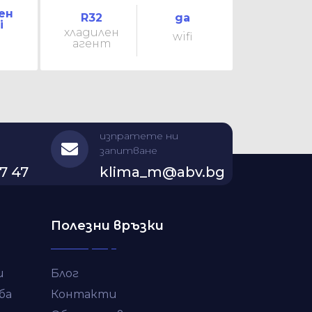
ен
R32
да
i
хладилен
wifi
агент
изпратете ни
запитване
7 47
klima_m@abv.bg
Полезни връзки
и
Блог
ба
Контакти