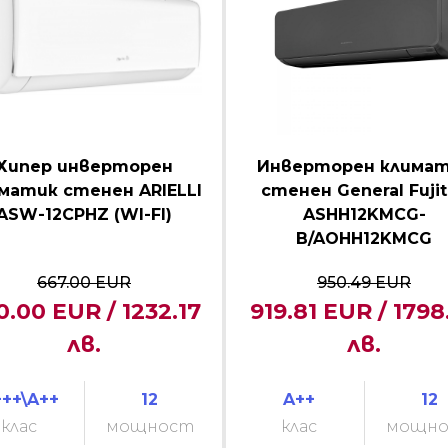
Хипер инверторен
Инверторен клима
матик стенен ARIELLI
стенен General Fuji
ASW-12CPHZ (WI-FI)
ASHH12KMCG-
B/AOHH12KMCG
667.00 EUR
950.49 EUR
0.00 EUR / 1232.17
919.81 EUR / 1798
лв.
лв.
++\A++
12
A++
12
клас
мощност
клас
мощн