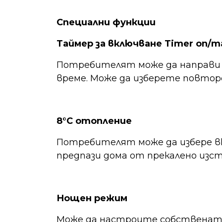
Специални функции
Таймер за включване Timer on/т
Потребителят може да направи с
време. Може да изберете повторе
8°C отопление
Потребителят може да избере вкл
предпази дома от прекалено изс
Нощен режим
Може да настроите собственат