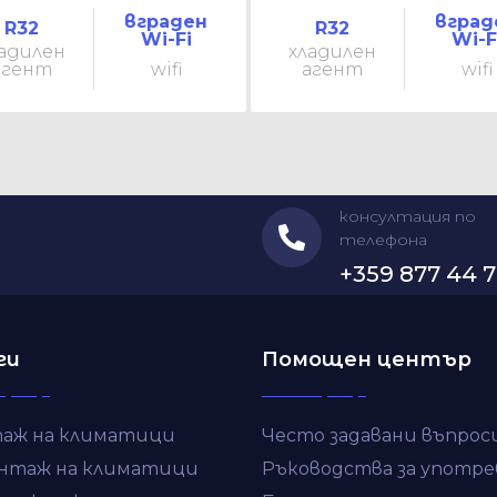
вграден
вград
R32
R32
Wi-Fi
Wi-F
адилен
хладилен
агент
wifi
агент
wifi
консултация по
телефона
+359 877 44 7
ги
Помощен център
аж на климатици
Често задавани въпрос
нтаж на климатици
Ръководства за употре