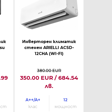
тик
Инверторен климатик
tsu
стенен ARIELLI ACSD-
12CHA (WI-FI)
380.00 EUR
.99
350.00 EUR / 684.54
лв.
A++/A+
12
ост
клас
мощност