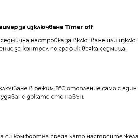
аймер за изключване Timer off
едмична настройка за включване или изключ
ние за контрол по график всяка седмица.
ючване в режим 8°C отопление само с един к
тудяване докато сте навън.
а си комфортна среда като настроите жел