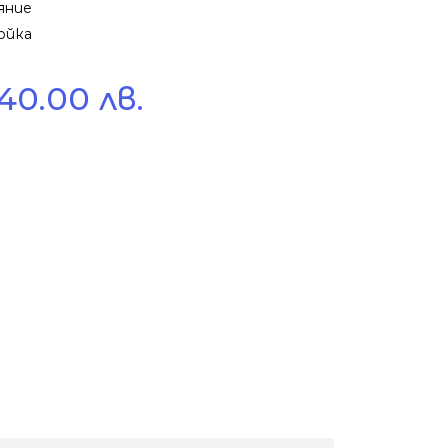
яние
ойка
140.00 лв.