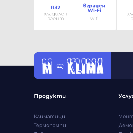
вграден
R32
Wi-Fi
хладилен
хл
агент
wifi
Продукти
Услу
Климатици
Монт
Термопомпи
Демо