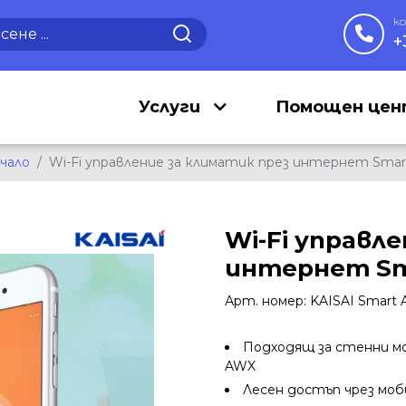
к
+
Услуги
Помощен це
чало
Wi-Fi управление за климатик през интернет Smar
Wi-Fi управл
интернет Sm
Арт. номер: KAISAI Smart A
Подходящ за стенни мод
AWX
Лесен достъп чрез моб