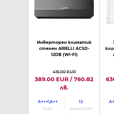
Инверторен климатик
стенен ARIELLI ACSD-
кли
12DB (WI-FI)
415.00 EUR
389.00 EUR / 760.82
63
лв.
A+++\A++
12
A+
клас
мощност