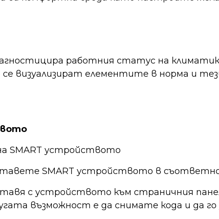
агностицира работния статус на климатика 
 се визуализират елементите в норма и тез
твото
а на SMART устройството
поставете SMART устройството в съответн
оставя с устройството към страничния панел 
угата възможност е да снимате кода и да г