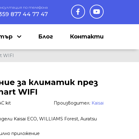
онсултация по телефона
359 877 44 77 47
нтър
Блог
Контакти
t WIFI
ение за климатик през
art WIFI
C kit
Производител:
Kaisai
ели Kaisai ECO, WILLIAMS Forest, Auratsu
илно приложение