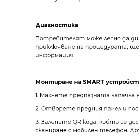
Диагностика
Потребителят може лесно да ди
приключване на процедурата, ще
информация.
Монтиране на SMART устройс
1. Махнете предпазната капачк
2. Отворете предния панел и 
3. Залепете QR кода, който се д
сканиране с мобилен телефон. Др