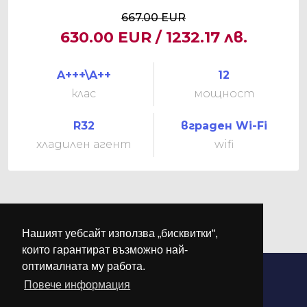
667.00 EUR
630.00 EUR / 1232.17 лв.
A+++\A++
12
клас
мощност
R32
вграден Wi-Fi
хладилен агент
wifi
Нашият уебсайт използва „бисквитки“,
които гарантират възможно най-
оптималната му работа.
Повече информация
©
М-КЛИМА
. Всички права запазени.