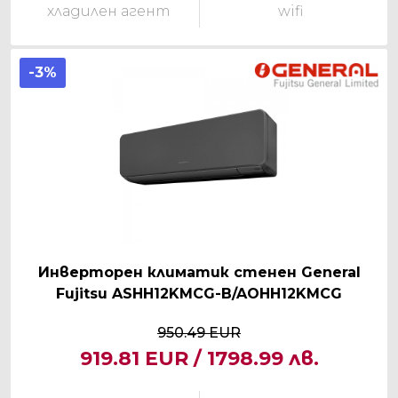
хладилен агент
wifi
-3%
Инверторен климатик стенен General
Fujitsu ASHH12KMCG-B/AOHH12KMCG
950.49 EUR
919.81 EUR / 1798.99 лв.