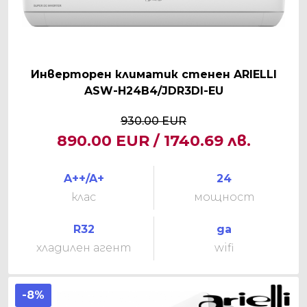
Инверторен климатик стенен ARIELLI
ASW-H24B4/JDR3DI-EU
930.00 EUR
890.00 EUR / 1740.69 лв.
A++/A+
24
клас
мощност
R32
да
хладилен агент
wifi
-8%