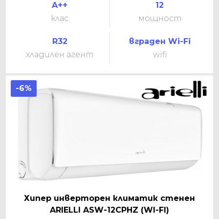
A++
12
клас
мощност
R32
вграден Wi-Fi
хладилен агент
wifi
-6%
Хипер инверторен климатик стенен
ARIELLI ASW-12CPHZ (WI-FI)