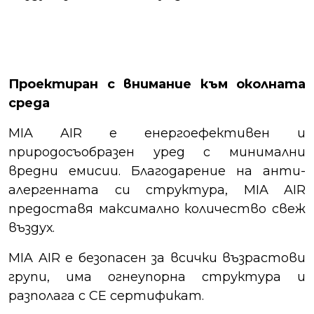
Проектиран с внимание към околната
среда
MIA AIR е енергоефективен и
природосъобразен уред с минимални
вредни емисии. Благодарение на анти-
алергенната си структура, MIA AIR
предоставя максимално количество свеж
въздух.
MIA AIR е безопасен за всички възрастови
групи, има огнеупорна структура и
разполага с CE сертификат.