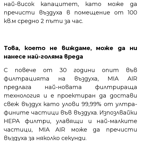
най-висок капацитет, като може да
пречисти въздуха в помещение от 100
кв.м средно 2 пъти за час.
Това, което не виждаме, може да ни
нанесе най-голяма вреда
С повече от 30 години опит във
филтрацията на въздуха, MIA AIR
предлага най-новата филтрираща
технология и е проектиран да достави
свеж въздух като улови 99,99% от ултра-
фините частици във въздуха. Изпозлвайки
HEPA филтри, улавящи и най-малките
частици, MIA AIR може да пречисти
въздуха за няколко секунди.