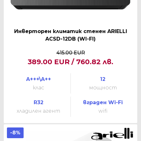
Инверторен климатик стенен ARIELLI
ACSD-12DB (WI-FI)
415.00 EUR
389.00 EUR / 760.82 лв.
A+++\A++
12
клас
мощност
R32
вграден Wi-Fi
хладилен агент
wifi
-8%