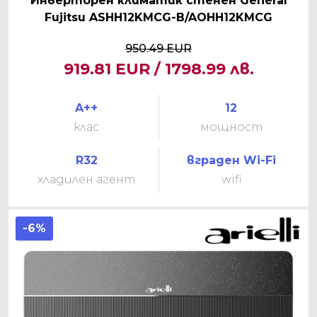
Инверторен климатик стенен General
Fujitsu ASHH12KMCG-B/AOHH12KMCG
950.49 EUR
919.81 EUR / 1798.99 лв.
A++
12
клас
мощност
R32
вграден Wi-Fi
хладилен агент
wifi
-6%