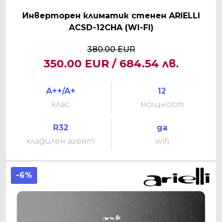
Инверторен климатик стенен ARIELLI
ACSD-12CHA (WI-FI)
380.00 EUR
350.00 EUR / 684.54 лв.
A++/A+
12
клас
мощност
R32
да
хладилен агент
wifi
-6%