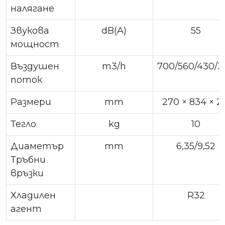
налягане
Звукова
dB(A)
55
мощност
Въздушен
m3/h
700/560/430/3
поток
Размери
mm
270 × 834 × 2
Тегло
kg
10
Диаметър
mm
6,35/9,52
Тръбни
връзки
Хладилен
R32
агент