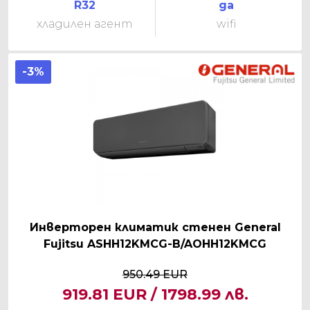
R32
да
хладилен агент
wifi
-3%
Инверторен климатик стенен General
Fujitsu ASHH12KMCG-B/AOHH12KMCG
950.49 EUR
919.81 EUR / 1798.99 лв.