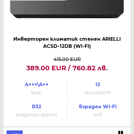
Инверторен климатик стенен ARIELLI
ACSD-12DB (WI-FI)
415.00 EUR
389.00 EUR / 760.82 лв.
A+++\A++
12
клас
мощност
R32
вграден Wi-Fi
хладилен агент
wifi