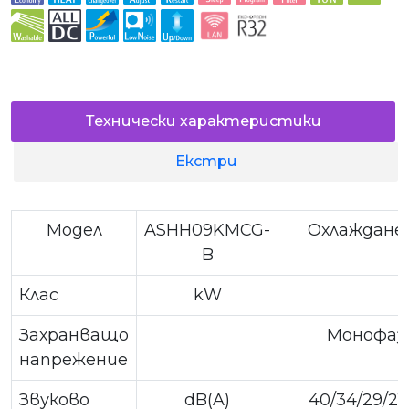
Технически характеристики
Екстри
Модел
ASHH09KMCG-
Охлаждане
B
Клас
kW
Захранващо
Монофазн
напрежение
Звуково
dB(A)
40/34/29/21