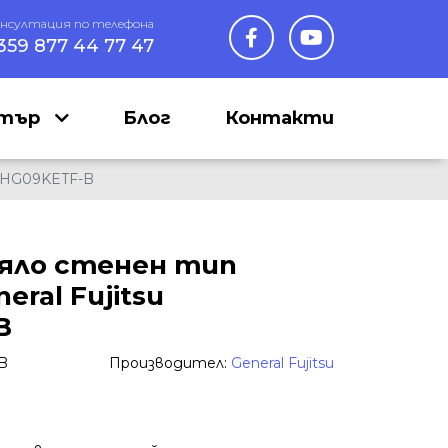
онсултация по телефона
359 877 44 77 47
нтър
Блог
Контакти
SHG09KETF-B
яло стенен тип
ral Fujitsu
B
B
Производител:
General Fujitsu