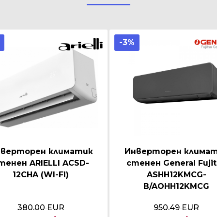
-3%
верторен климатик
Инверторен клима
тенен ARIELLI ACSD-
стенен General Fuji
12CHA (WI-FI)
ASHH12KMCG-
B/AOHH12KMCG
380.00 EUR
950.49 EUR