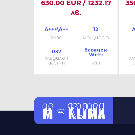
630.00 EUR / 1232.17
35
лв.
A+++\A++
12
A
клас
мощност
вграден
R32
Wi-Fi
хладилен
хл
агент
wifi