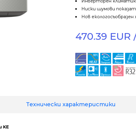
Инверторен климатик 
Ниски шумови показате
Нов екологосъобразен 
470.39 EUR /
Технически характеристики
и KЕ