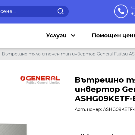
к
+
Услуги
Помощен це
Вътрешно тяло стенен тип инвертор General Fujitsu A
Вътрешно т
инвертор Gene
ASHG09KETF-
Арт. номер: ASHG09KETF-