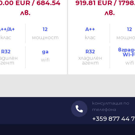
0.00 EUR / 684.54
919.81 EUR / 1798
лв.
лв.
++/A+
12
A++
12
клас
мощност
клас
мощн
вград
R32
да
R32
Wi-F
адилен
хладилен
wifi
агент
агент
wifi
консултация по
телефона
+359 877 44 7