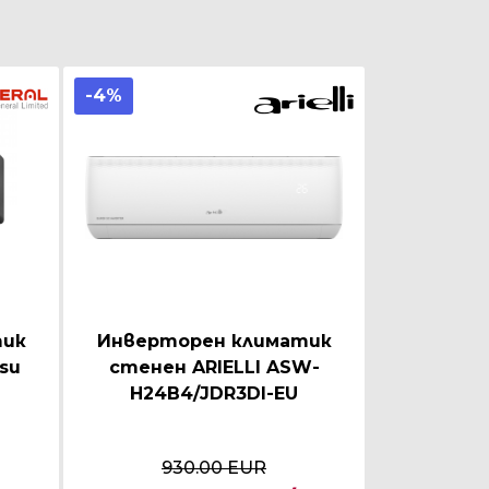
-4%
тик
Инверторен климатик
tsu
стенен ARIELLI ASW-
H24B4/JDR3DI-EU
930.00 EUR