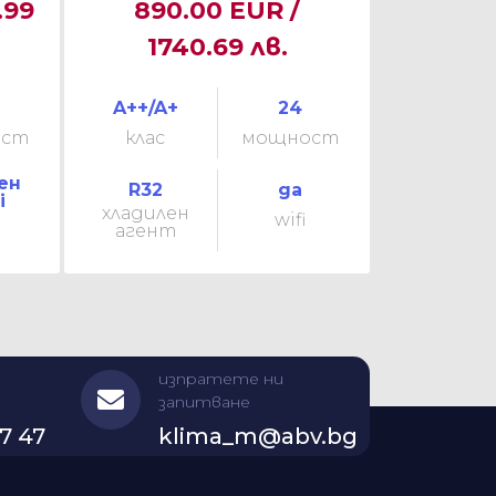
.99
890.00 EUR /
1740.69 лв.
A++/A+
24
ост
клас
мощност
ен
R32
да
i
хладилен
wifi
агент
изпратете ни
запитване
7 47
klima_m@abv.bg