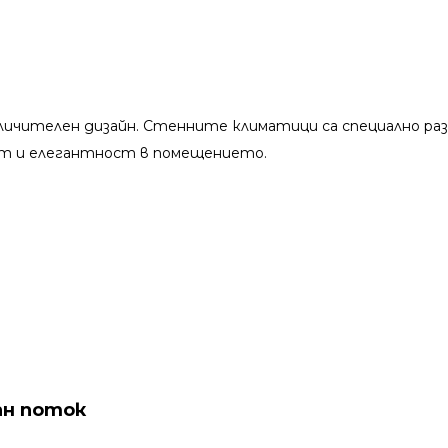
ичителен дизайн. Стенните климатици са специално разр
рт и елегантност в помещението.
н поток