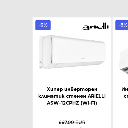
-6%
-8%
Хипер инверторен
Ин
климатик стенен ARIELLI
с
ASW-12CPHZ (WI-FI)
667.00 EUR