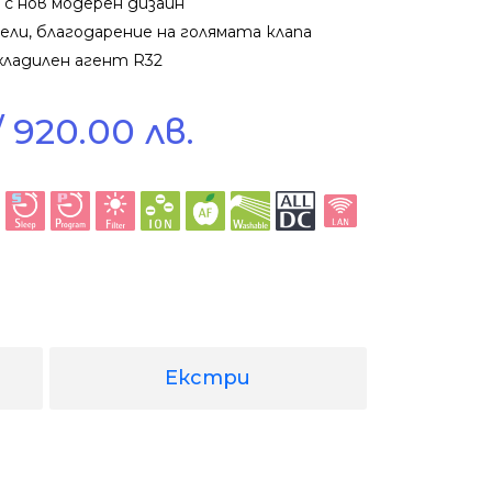
с нов модерен дизайн
ли, благодарение на голямата клапа
хладилен агент R32
 920.00 лв.
Екстри