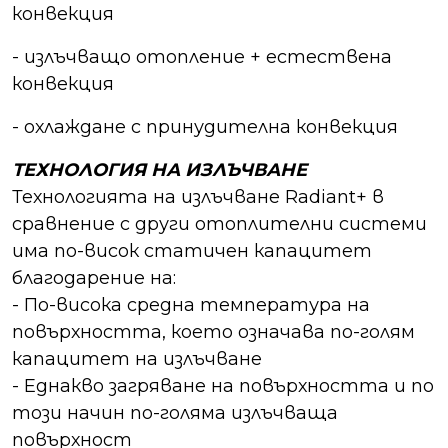
конвекция
- излъчващо отопление + естествена
конвекция
- охлаждане с принудителна конвекция
ТЕХНОЛОГИЯ НА ИЗЛЪЧВАНЕ
Технологията на излъчване Radiant+ в
сравнение с други отоплителни системи
има по-висок статичен капацитет
благодарение на:
- По-висока средна температура на
повърхността, което означава по-голям
капацитет на излъчване
- Еднакво загряване на повърхността и по
този начин по-голяма излъчваща
повърхност