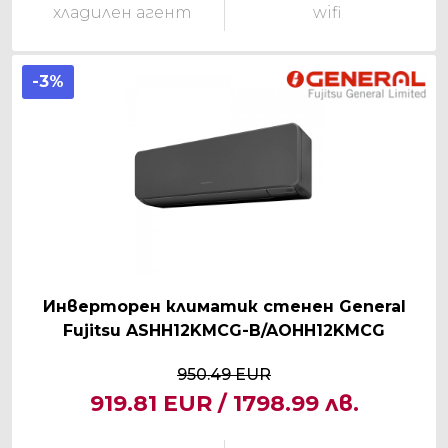
хладилен агент
wifi
-3%
Инверторен климатик стенен General
Fujitsu ASHH12KMCG-B/AOHH12KMCG
950.49 EUR
919.81 EUR / 1798.99 лв.