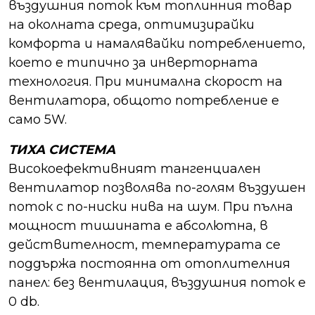
въздушния поток към топлинния товар
на околната среда, оптимизирайки
комфорта и намалявайки потреблението,
което е типично за инверторната
технология. При минимална скорост на
вентилатора, общото потребление е
само 5W.
ТИХА СИСТЕМА
Високоефективният тангенциален
вентилатор позволява по-голям въздушен
поток с по-ниски нива на шум. При пълна
мощност тишината е абсолютна, в
действителност, температурата се
поддържа постоянна от отоплителния
панел: без вентилация, въздушния поток е
0 db.