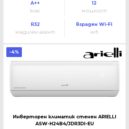
A++
12
клас
мощност
R32
вграден Wi-Fi
хладилен агент
wifi
-4%
Инверторен климатик стенен ARIELLI
ASW-H24B4/JDR3DI-EU