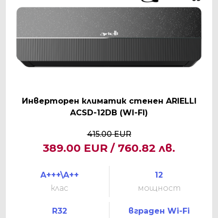
Инверторен климатик стенен ARIELLI
ACSD-12DB (WI-FI)
415.00 EUR
389.00 EUR / 760.82 лв.
A+++\A++
12
клас
мощност
R32
вграден Wi-Fi