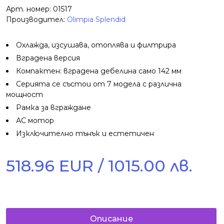
Арт. номер: 01517
Производител:
Olimpia Splendid
Охлажда, изсушава, отоплява и филтрира
Вградена версия
Компактен: вградена дебелина само 142 мм
Серията се състои от 7 модела с различна
мощност
Рамка за вграждане
АC мотор
Изключително тънък и естетичен
518.96 EUR / 1015.00 лв.
Описание