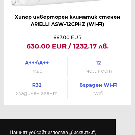
Хипер инверторен климатик стенен
ARIELLI ASW-12CPHZ (WI-FI)
667.00 EUR
630.00 EUR / 1232.17 лв.
A+++\A++
12
клас
мощност
R32
вграден Wi-Fi
хладилен агент
wifi
Нашият уебсайт използва „бисквитки“,