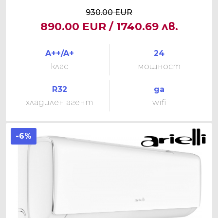
930.00 EUR
890.00 EUR / 1740.69 лв.
A++/A+
24
клас
мощност
R32
да
хладилен агент
wifi
-6%