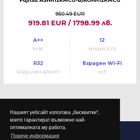
Fujitsu ASHH12KMCG-B/AOHH12KMCG
950.49 EUR
919.81 EUR / 1798.99 лв.
A++
12
клас
мощност
R32
вграден Wi-Fi
хладилен агент
wifi
Нашият уебсайт използва „бисквитки“,
които гарантират възможно най-
оптималната му работа.
Повече информация
©
М-КЛИМА
. Всички права запазени.