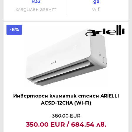
R32
да
хладилен агент
wifi
-8%
Инверторен климатик стенен ARIELLI
ACSD-12CHA (WI-FI)
380.00 EUR
350.00 EUR / 684.54 лв.