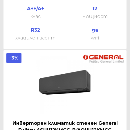
A++/A+
12
клас
мощност
R32
да
хладилен агент
wifi
-3%
Инверторен климатик стенен General