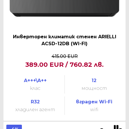
Инверторен климатик стенен ARIELLI
ACSD-12DB (WI-FI)
415.00 EUR
389.00 EUR / 760.82 лв.
A+++\A++
12
клас
мощност
R32
вграден Wi-Fi
хладилен агент
wifi