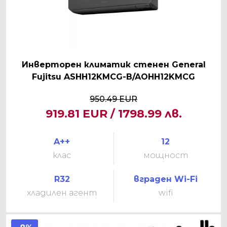
Инверторен климатик стенен General
Fujitsu ASHH12KMCG-B/AOHH12KMCG
950.49 EUR
919.81 EUR / 1798.99 лв.
A++
12
клас
мощност
R32
вграден Wi-Fi
хладилен агент
wifi