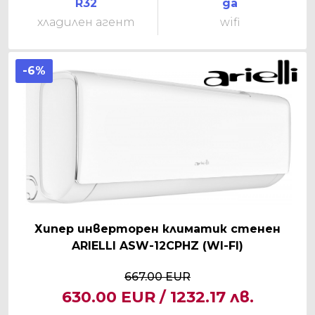
R32
да
хладилен агент
wifi
-6%
Хипер инверторен климатик стенен
ARIELLI ASW-12CPHZ (WI-FI)
667.00 EUR
630.00 EUR / 1232.17 лв.