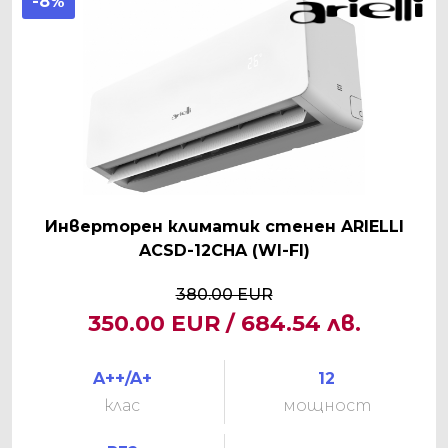
-8%
Инверторен климатик стенен ARIELLI
ACSD-12CHA (WI-FI)
380.00 EUR
350.00 EUR / 684.54 лв.
A++/A+
12
клас
мощност