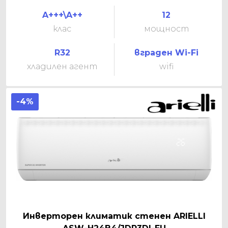
A+++\A++
12
клас
мощност
R32
вграден Wi-Fi
хладилен агент
wifi
-4%
Инверторен климатик стенен ARIELLI