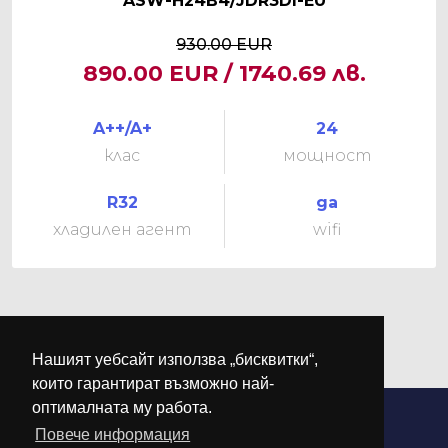
ASW-H24B4/JDR3DI-EU
930.00 EUR
890.00 EUR / 1740.69 лв.
A++/A+
24
клас
мощност
R32
да
хладилен агент
wifi
Нашият уебсайт използва „бисквитки“,
които гарантират възможно най-
оптималната му работа.
Повече информация
©
М-КЛИМА
. Всички права запазени.