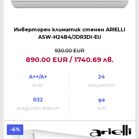
Инверторен климатик стенен ARIELLI
ASW-H24B4/JDR3DI-EU
930.00 EUR
890.00 EUR / 1740.69 лв.
A++/A+
24
клас
мощност
R32
да
хладилен агент
wifi
-6%