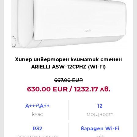
Хипер инверторен климатик стенен
ARIELLI ASW-12CPHZ (WI-FI)
667.00 EUR
630.00 EUR / 1232.17 лв.
A+++\A++
12
клас
мощност
R32
вграден Wi-Fi
хладилен агент
wifi