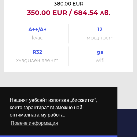
380.00 EUR
350.00 EUR / 684.54 лв.
A++/A+
12
клас
мощност
R32
да
хладилен агент
wifi
Нашият уебсайт използва „бисквитки“,
които гарантират възможно най-
оптималната му работа.
Повече информация
©
М-КЛИМА
. Всички права запазени.
Дизайн и разработка от
DREAMSOFT