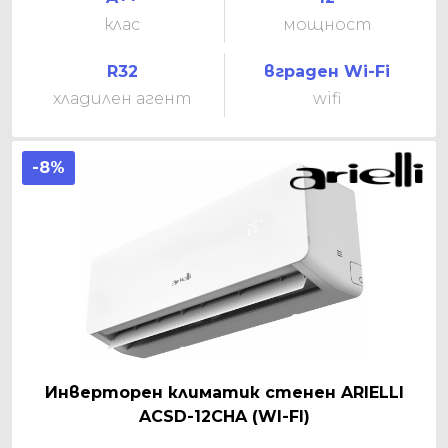
клас
мощност
R32
вграден Wi-Fi
хладилен агент
wifi
-8%
Инверторен климатик стенен ARIELLI
ACSD-12CHA (WI-FI)