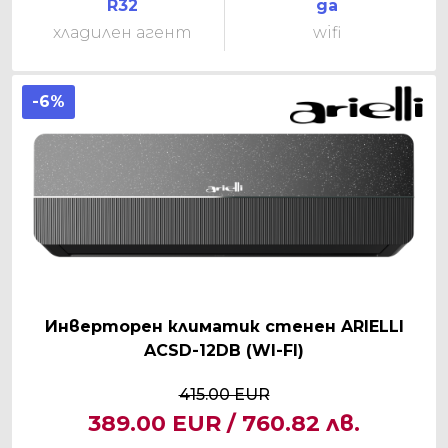
R32
да
хладилен агент
wifi
-6%
Инверторен климатик стенен ARIELLI
ACSD-12DB (WI-FI)
415.00 EUR
389.00 EUR / 760.82 лв.