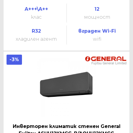
A+++\A++
12
клас
мощност
R32
вграден Wi-Fi
хладилен агент
wifi
-3%
Инверторен климатик стенен General