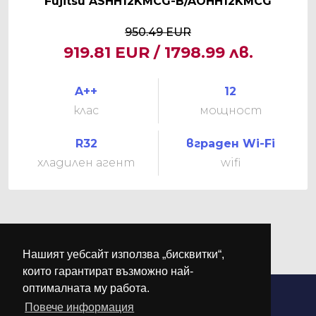
Fujitsu ASHH12KMCG-B/AOHH12KMCG
950.49 EUR
919.81 EUR / 1798.99 лв.
A++
12
клас
мощност
R32
вграден Wi-Fi
хладилен агент
wifi
Нашият уебсайт използва „бисквитки“,
които гарантират възможно най-
оптималната му работа.
Повече информация
©
М-КЛИМА
. Всички права запазени.