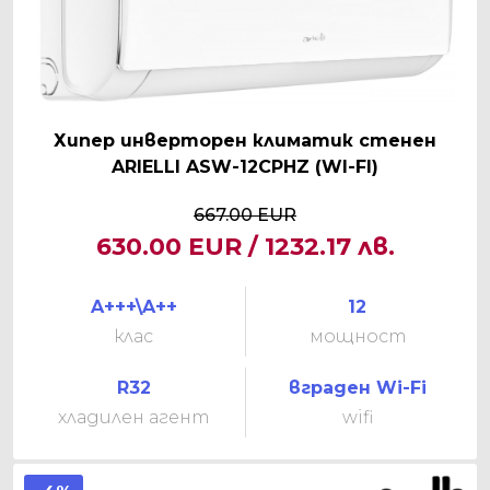
Хипер инверторен климатик стенен
ARIELLI ASW-12CPHZ (WI-FI)
667.00 EUR
630.00 EUR / 1232.17 лв.
A+++\A++
12
клас
мощност
R32
вграден Wi-Fi
хладилен агент
wifi