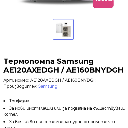
Термопомпа Samsung
AE120AXEDGH / AE160BNYDGH
Арт. номер: AE120AXEDGH / AE160BNYDGH
Производител:
Samsung
Трифазна
За нови инсталации или за подмяна на съществуващ
котел
За всякакви нискотемпературни отоплителни
тела