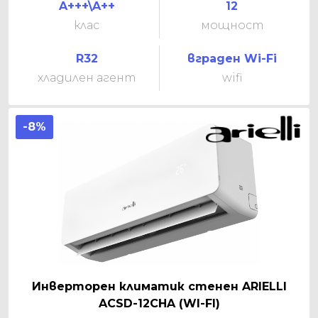
A+++\A++
12
клас
мощност
R32
вграден Wi-Fi
хладилен агент
wifi
-8%
Инверторен климатик стенен ARIELLI
ACSD-12CHA (WI-FI)