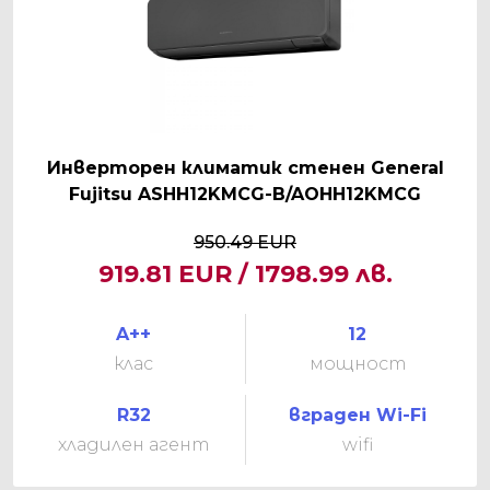
Инверторен климатик стенен General
Fujitsu ASHH12KMCG-B/AOHH12KMCG
950.49 EUR
919.81 EUR / 1798.99 лв.
A++
12
клас
мощност
R32
вграден Wi-Fi
хладилен агент
wifi