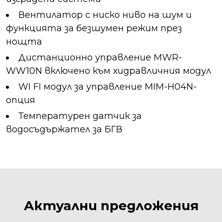
Вентилатор с ниско ниво на шум и
функцията за безшумен режим през
нощта
Дистанционно управление MWR-
WW10N включено към хидравличния модул
WI FI модул за управление MIM-H04N-
опция
Температурен датчик за
водосъдържател за БГВ
Актуални предложения