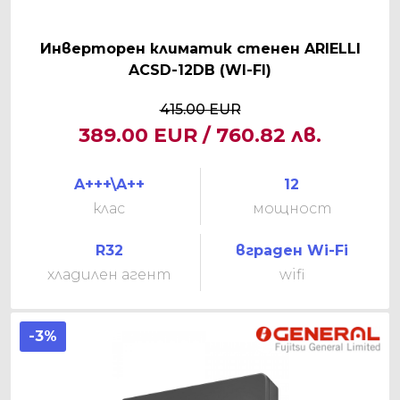
Инверторен климатик стенен ARIELLI
ACSD-12DB (WI-FI)
415.00 EUR
389.00 EUR / 760.82 лв.
A+++\A++
12
клас
мощност
R32
вграден Wi-Fi
хладилен агент
wifi
-3%