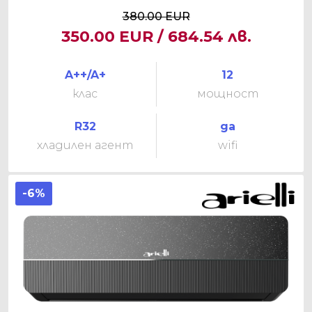
380.00 EUR
350.00 EUR / 684.54 лв.
A++/A+
12
клас
мощност
R32
да
хладилен агент
wifi
-6%