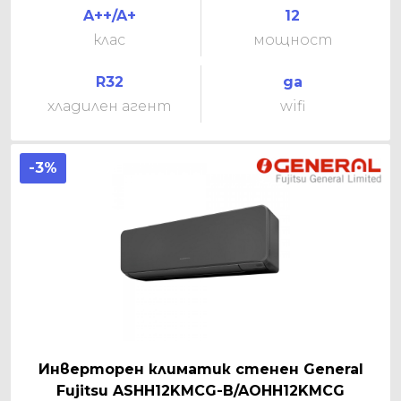
A++/A+
12
клас
мощност
R32
да
хладилен агент
wifi
-3%
Инверторен климатик стенен General
Fujitsu ASHH12KMCG-B/AOHH12KMCG