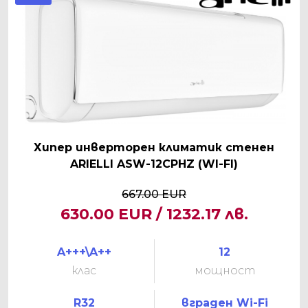
Хипер инверторен климатик стенен
ARIELLI ASW-12CPHZ (WI-FI)
667.00 EUR
630.00 EUR / 1232.17 лв.
A+++\A++
12
клас
мощност
R32
вграден Wi-Fi