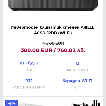
Инверторен климатик стенен ARIELLI
ACSD-12DB (WI-FI)
415.00 EUR
389.00 EUR / 760.82 лв.
A+++\A++
12
клас
мощност
R32
вграден Wi-Fi
хладилен агент
wifi
-6%