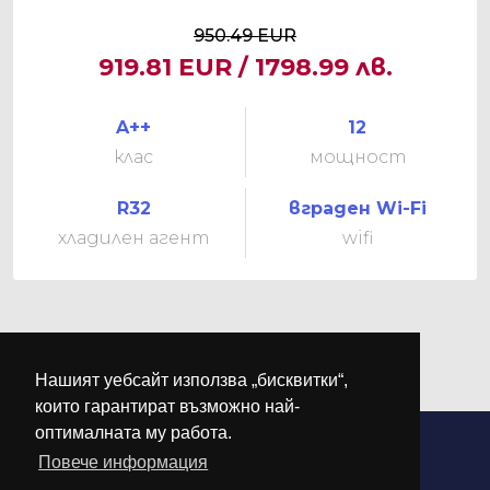
950.49 EUR
919.81 EUR / 1798.99 лв.
A++
12
клас
мощност
R32
вграден Wi-Fi
хладилен агент
wifi
Нашият уебсайт използва „бисквитки“,
които гарантират възможно най-
оптималната му работа.
Повече информация
©
М-КЛИМА
. Всички права запазени.