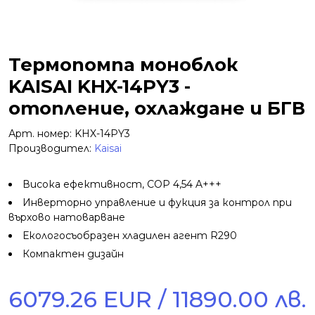
Термопомпа моноблок
KAISAI KHX-14PY3 -
отопление, охлаждане и БГВ
Арт. номер: KHX-14PY3
Производител:
Kaisai
Висока ефективност, COP 4,54 A+++
Инверторно управление и фукция за контрол при
върхово натоварване
Екологосъобразен хладилен агент R290
Компактен дизайн
6079.26 EUR / 11890.00 лв.