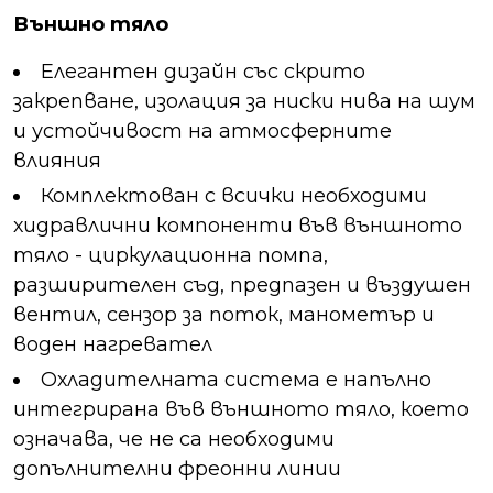
Външно тяло
Елегантен дизайн със скрито
закрепване, изолация за ниски нива на шум
и устойчивост на атмосферните
влияния
Комплектован с всички необходими
хидравлични компоненти във външното
тяло - циркулационна помпа,
разширителен съд, предпазен и въздушен
вентил, сензор за поток, манометър и
воден нагревател
Охладителната система е напълно
интегрирана във външното тяло, което
означава, че не са необходими
допълнителни фреонни линии