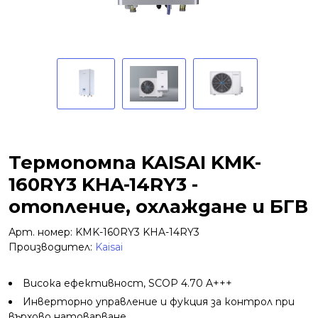
Термопомпа KAISAI KMK-
160RY3 KHA-14RY3 -
отопление, охлаждане и БГВ
Арт. номер: KMK-160RY3 KHA-14RY3
Производител:
Kaisai
Висока ефективност, SCOP 4.70 A+++
Инверторно управление и фукция за контрол при
върхово натоварване