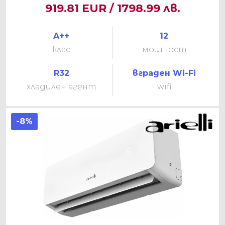
919.81 EUR / 1798.99 лв.
A++
12
клас
мощност
R32
вграден Wi-Fi
хладилен агент
wifi
-8%