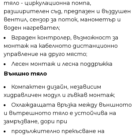
тяло - циркулационна помпа,
разширителен съд, предпазен и въздушен
вентил, сензор за поток, манометър и
воден нагревател;
Вграден контролер, възможност за
монтаж на кабелното дистанционно
управление на друго място;
Лесен монтаж и лесна поддръжка
Външно тяло
Компактен дизайн, независим
хидравличен модул и гъвкав монтаж;
Охлаждащата връзка между външното
и вътрешното тяло е устойчива на
замръзване, дори при
продължително прекъсване на