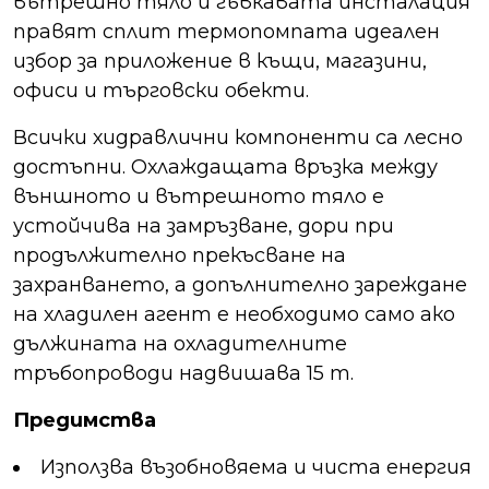
вътрешно тяло и гъвкавата инсталация
правят сплит термопомпата идеален
избор за приложение в къщи, магазини,
офиси и търговски обекти.
Всички хидравлични компоненти са лесно
достъпни. Охлаждащата връзка между
външното и вътрешното тяло е
устойчива на замръзване, дори при
продължително прекъсване на
захранването, а допълнително зареждане
на хладилен агент е необходимо само ако
дължината на охладителните
тръбопроводи надвишава 15 m.
Предимства
Използва възобновяема и чиста енергия