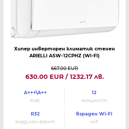
Хипер инверторен климатик стенен
ARIELLI ASW-12CPHZ (WI-FI)
667.00 EUR
630.00 EUR / 1232.17 лв.
A+++\A++
12
клас
мощност
R32
вграден Wi-Fi
хладилен агент
wifi