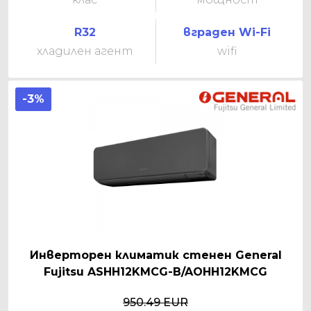
R32
вграден Wi-Fi
хладилен агент
wifi
-3%
Инверторен климатик стенен General
Fujitsu ASHH12KMCG-B/AOHH12KMCG
950.49 EUR