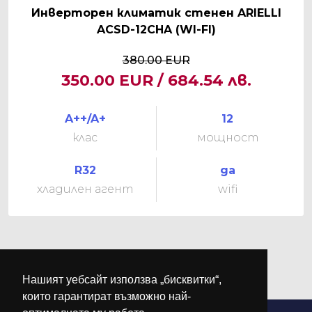
Инверторен климатик стенен ARIELLI
ACSD-12CHA (WI-FI)
380.00 EUR
350.00 EUR / 684.54 лв.
A++/A+
12
клас
мощност
R32
да
хладилен агент
wifi
Нашият уебсайт използва „бисквитки“,
които гарантират възможно най-