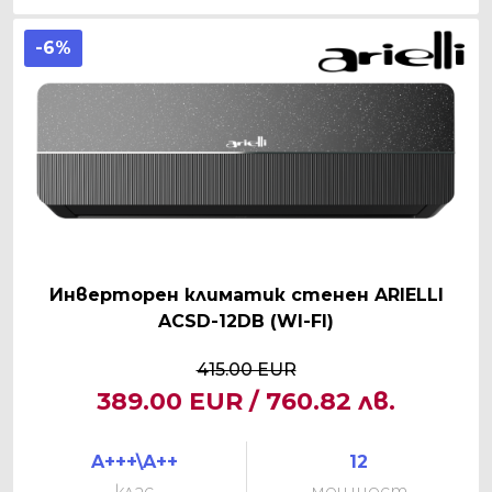
-6%
Инверторен климатик стенен ARIELLI
ACSD-12DB (WI-FI)
415.00 EUR
389.00 EUR / 760.82 лв.
A+++\A++
12
клас
мощност