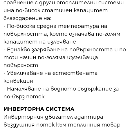
сравнение с други отоплителни системи
има по-висок статичен капацитет
благодарение на:
- По-висока средна температура на
повърхността, което означава по-голям
капацитет на излъчване
- Еднакво загряване на повърхността и по
този начин по-голяма излъчваща
повърхност
- Увеличаване на естествената
конвекция
- Намаляване на водното съдържание за
по-бърз поток
ИНВЕРТОРНА СИСТЕМА
Инверторния двигател адаптира
въздушния поток към топлинния товар