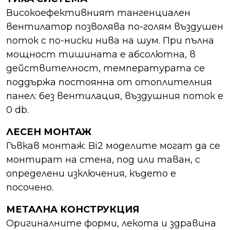
Високоефективният тангенциален
вентилатор позволява по-голям въздушен
поток с по-ниски нива на шум. При пълна
мощност тишината е абсолютна, в
действителност, температурата се
поддържа постоянна от отоплителния
панел: без вентилация, въздушния поток е
0 db.
ЛЕСЕН МОНТАЖ
Гъвкав монтаж: Bi2 моделите могат да се
монтират на стена, под или таван, с
определени изключения, където е
посочено.
МЕТАЛНА КОНСТРУКЦИЯ
Оригиналните форми, лекота и здравина