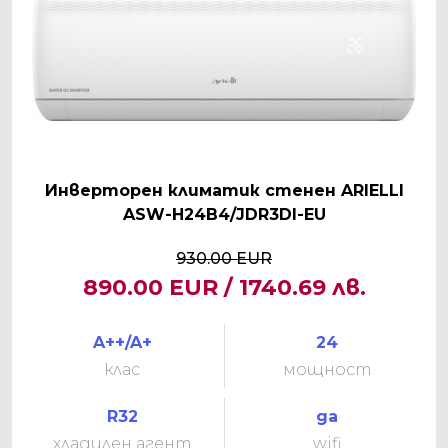
Инверторен климатик стенен ARIELLI
ASW-H24B4/JDR3DI-EU
930.00 EUR
890.00 EUR / 1740.69 лв.
A++/A+
24
клас
мощност
R32
да
хладилен агент
wifi