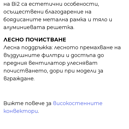
на Bi2 са естетични особености,
осъществени благодарение на
боядисаните метална рамка и тяло и
алуминиевата решетка.
ЛЕСНО ПОЧИСТВАНЕ
Лесна поддръжка: лесното премахване на
въздушните филтри и достъпа до
предния вентилатор улесняват
почистването, дори при модели за
вграждане.
Вижте повече за
високостенните
конвектори
.