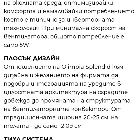
на околната среда, оптимизирайки
комфорта и намалявайки потреблението,
което е типично за инверторната
технология. При минимална скорост на
вентилатора, общото потребление е
само 5W.
ПЛОСЪК ДИЗАЙН
Отношението на Olimpia Splendid към
дизайна и желанието на фирмата да
подобри интеграцията на уредите в
цялостната архитектура на сградите
довежда до промяната на структурата
на вентилаторните конвектори. От
традиционната ширина 20-25 см. на
телата - до само 12,09 см
ТИХА СИСТЕМА