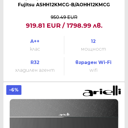
Fujitsu ASHH12KMCG-B/AOHH12KMCG
950.49 EUR
919.81 EUR / 1798.99 лв.
A++
12
клас
мощност
R32
вграден Wi-Fi
хладилен агент
wifi
-6%