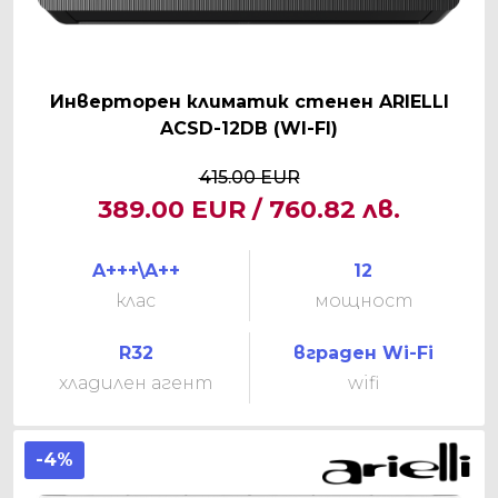
Инверторен климатик стенен ARIELLI
ACSD-12DB (WI-FI)
415.00 EUR
389.00 EUR / 760.82 лв.
A+++\A++
12
клас
мощност
R32
вграден Wi-Fi
хладилен агент
wifi
-4%