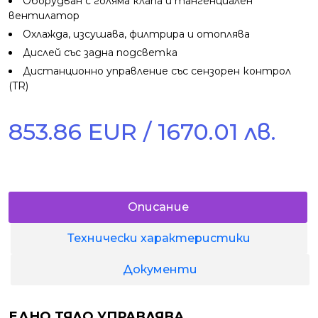
Оборудван с голяма клапа и тангенциален
вентилатор
Охлажда, изсушава, филтрира и отоплява
Дислей със задна подсветка
Дистанционно управление със сензорен контрол
(TR)
853.86 EUR / 1670.01 лв.
Описание
Технически характеристики
Документи
ЕДНО ТЯЛО УПРАВЛЯВА