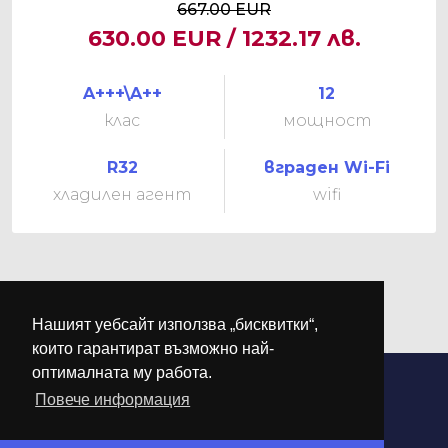
667.00 EUR
630.00 EUR / 1232.17 лв.
A+++\A++
12
клас
мощност
R32
вграден Wi-Fi
хладилен агент
wifi
Нашият уебсайт използва „бисквитки“,
които гарантират възможно най-
оптималната му работа.
Повече информация
©
М-КЛИМА
. Всички права запазени.
Дизайн и разработка от
DREAMSOFT