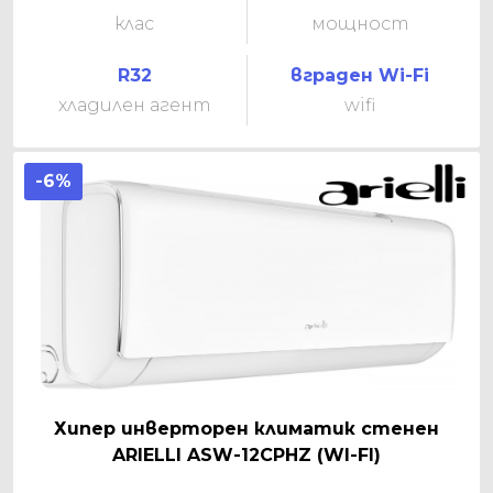
клас
мощност
R32
вграден Wi-Fi
хладилен агент
wifi
-6%
Хипер инверторен климатик стенен
ARIELLI ASW-12CPHZ (WI-FI)