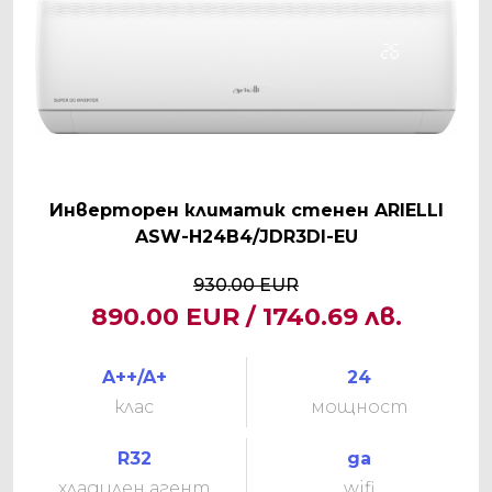
Инверторен климатик стенен ARIELLI
ASW-H24B4/JDR3DI-EU
930.00 EUR
890.00 EUR / 1740.69 лв.
A++/A+
24
клас
мощност
R32
да
хладилен агент
wifi