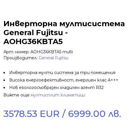
Инверторна мултисистема
General Fujitsu -
AOHG36KBTA5
Арт. номер: AOHG36KBTA5 multi
Производител:
General Fujitsu
Инверторна мулти система за три помещения
Висока енергоефективност, енергиен клас А+++
Нов екологосъобразен хладилен агент R32
Вижте още
мултисплит климатици
3578.53 EUR / 6999.00 лв.