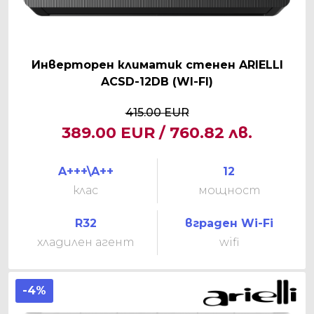
Инверторен климатик стенен ARIELLI
ACSD-12DB (WI-FI)
415.00 EUR
389.00 EUR / 760.82 лв.
A+++\A++
12
клас
мощност
R32
вграден Wi-Fi
хладилен агент
wifi
-4%