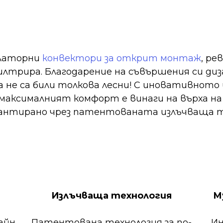
илаторни
конвектори за открит монтаж
, р
лтрира. Благодарение на съвършения си дизай
 не са били толкова лесни! С иновативното
максималният комфорт е винаги на върха н
антирано чрез патентованата излъчваща тех
Излъчваща технология
М
айн
Патентована технология за по-
Ин