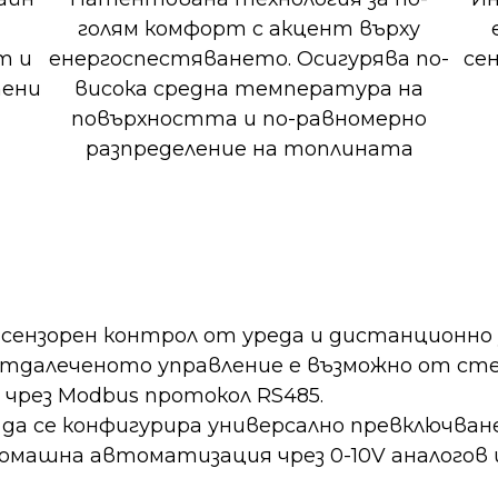
голям комфорт с акцент върху
т и
енергоспестяването. Осигурява по-
сен
тени
висока средна температура на
повърхността и по-равномерно
разпределение на топлината
а сензорен контрол от уреда и дистанционно 
отдалеченото управление е възможно от сте
чрез Modbus протокол RS485.
а да се конфигурира универсално превключван
омашна автоматизация чрез 0-10V аналогов 