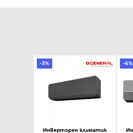
-3%
-6%
Инверторен климатик
Ин