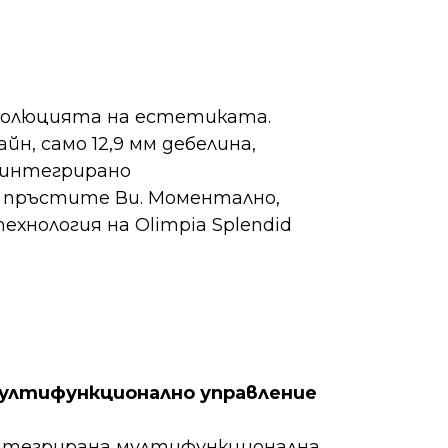
еволюцията на естетиката.
н, само 12,9 мм дебелина,
 интегрирано
а пръстите Ви. Моментално,
нология на Olimpia Splendid
ултифункционално управление
тегрирана мултифункционална