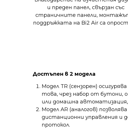
и преден панел, свързан със
страничните панели, монтажъ
поддръжката на Bi2 Air са опрос
Достъпен в 2 модела
Модел TR (сензорен) осигуряв
това, чрез набор от бутони, 
или домашна автоматизация, 
Модел AR (аналогов) позволяв
дистанционни управления и д
протокол.