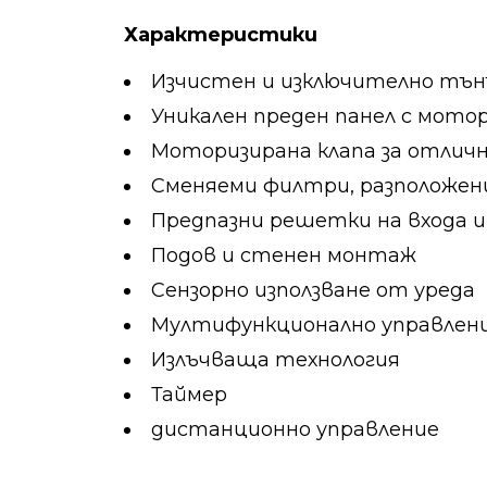
Характеристики
Изчистен и изключително тънък
Уникален преден панел с мот
Моторизирана клапа за отличн
Сменяеми филтри, разположе
Предпазни решетки на входа и 
Подов и стенен монтаж
Сензорно използване от уреда
Мултифункционално управлен
Излъчваща технология
Таймер
дистанционно управление