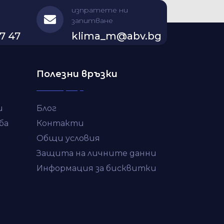
изпратете ни
запитване
7 47
klima_m@abv.bg
Полезни връзки
и
Блог
ба
Контакти
Общи условия
Защита на личните данни
Информация за бисквитки