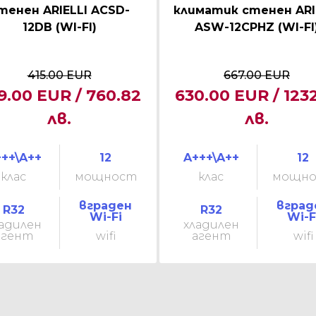
тенен ARIELLI ACSD-
климатик стенен ARI
12DB (WI-FI)
ASW-12CPHZ (WI-FI
415.00 EUR
667.00 EUR
9.00 EUR / 760.82
630.00 EUR / 1232
лв.
лв.
++\A++
12
A+++\A++
12
клас
мощност
клас
мощн
вграден
вград
R32
R32
Wi-Fi
Wi-F
адилен
хладилен
агент
wifi
агент
wifi