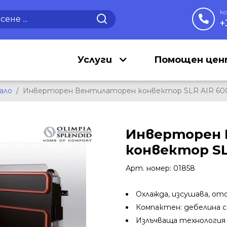
к
+
Услуги
Помощен це
ало
Инверторен Вентилаторен конвектор SLR AIR 60
Инверторен
конвектор SL
Арт. номер: 01858
Охлажда, изсушава, от
Компактен: дебелина са
Излъчваща технология