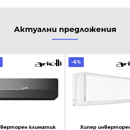
Актуални предложения
-6%
верторен климатик
Хипер инверторе