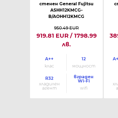
стенен General Fujitsu
с
ASHH12KMCG-
B/AOHH12KMCG
950.49 EUR
919.81 EUR / 1798.99
38
лв.
A++
12
A+
клас
мощност
вграден
R32
Wi-Fi
хладилен
хл
агент
wifi