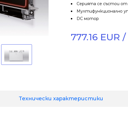
Серията се състои от 
Мултифункционално уп
DС мотор
777.16 EUR / 
Технически характеристики