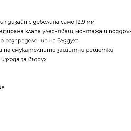
 дизайн с дебелина само 12,9 мм
оризирана клапа улесняващ монтажа и поддр
о разпределение на въздуха
ни на смукателните защитни решетки
изхода за въздух
ие