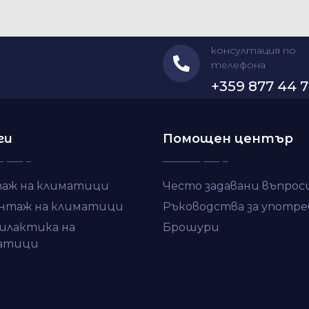
консултация по
телефона
+359 877 44 7
ги
Помощен център
аж на климатици
Често задавани въпрос
нтаж на климатици
Ръководства за употре
илактика на
Брошури
атици