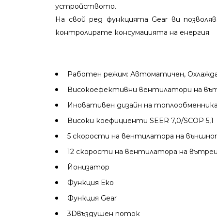
устройството.
На свой ред функцията Gear ви позвол
контролирате консумацията на енергия.
Работен режим: Автоматичен, Охлажда
Високоефективни вентилатори на вът
Иновативен дизайн на топлообменник
Високи коефициенти SEER 7,0/SCOP 5,1
5 скорости на вентилатора на външн
12 скорости на вентилатора на вътр
Йонизатор
Функция Еко
Функция Gear
3Dвъздушен поток