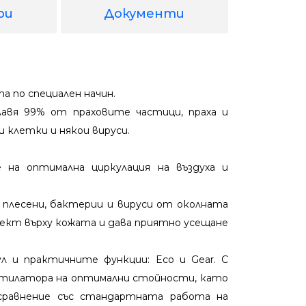
ри
Документи
а по специален начин.
авя 99% от праховите частици, праха и
и клетки и някои вируси.
 на оптимална циркулация на въздуха и
 плесени, бактерии и вируси от околната
фект върху кожата и дава приятно усещане
 и практичните функции: Eco и Gear. С
нтилатора на оптимални стойности, като
 сравнение със стандартната работа на