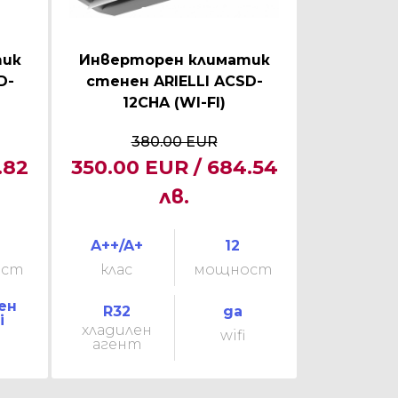
тик
Инверторен климатик
D-
стенен ARIELLI ACSD-
12CHA (WI-FI)
380.00 EUR
.82
350.00 EUR / 684.54
лв.
A++/A+
12
ост
клас
мощност
ен
R32
да
i
хладилен
wifi
агент