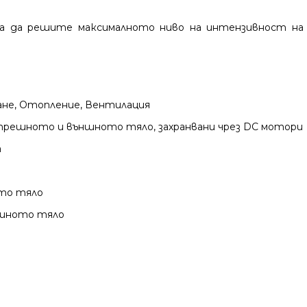
ява да решите максималното ниво на интензивност н
не, Отопление, Вентилация
решното и външното тяло, захранвани чрез DC мотори
а
ото тяло
ешното тяло