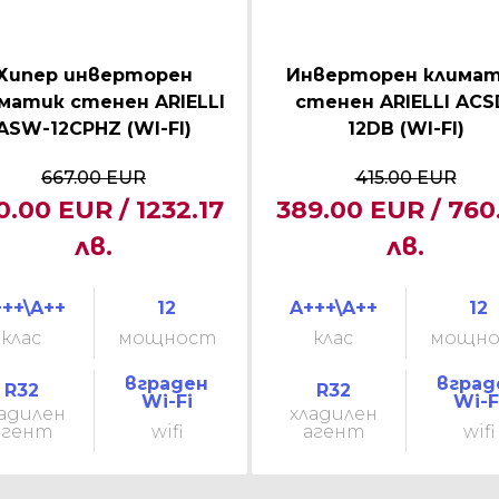
Хипер инверторен
Инверторен клима
матик стенен ARIELLI
стенен ARIELLI ACS
ASW-12CPHZ (WI-FI)
12DB (WI-FI)
667.00 EUR
415.00 EUR
0.00 EUR / 1232.17
389.00 EUR / 760
лв.
лв.
++\A++
12
A+++\A++
12
клас
мощност
клас
мощн
вграден
вград
R32
R32
Wi-Fi
Wi-F
адилен
хладилен
агент
wifi
агент
wifi