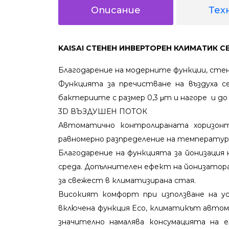
Описание
Тех
KAISAI СТЕНЕН ИНВЕРТОРЕН КЛИМАТИК СЕ
Благодарение на модерните функции, стенн
Функцията за пречистване на въздуха 
бактериите с размер 0,3 μm и нагоре и до
3D ВЪЗДУШЕН ПОТОК
Автоматично контролираната хоризонта
равномерно разпределение на температу
Благодарение на функцията за йонизация
среда. Допълнителен ефект на йонизатора
за свежест в климатизирана стая.
Високият комфорт при използване на у
включена функция Eco, климатикът авто
значително намалява консумацията на 