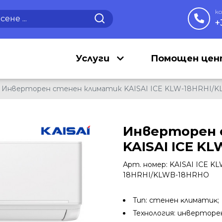
к
+
Услуги
Помощен це
Инверторен стенен климатик KAISAI ICE KLW-18HRHI/
Инверторен 
KAISAI ICE K
Арт. номер: KAISAI ICE KL
18HRHI/KLWB-18HRHO
Tип: cтeнeн ĸлимaтиĸ;
Texнoлoгия: инвepтope