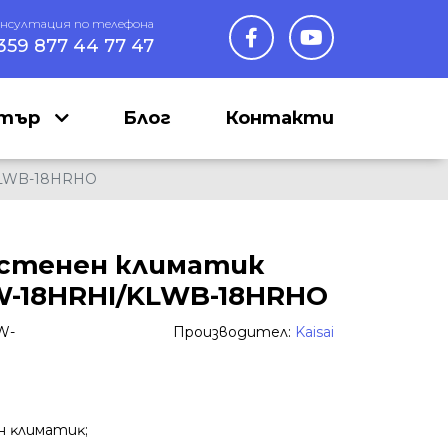
онсултация по телефона
359 877 44 77 47
нтър
Блог
Контакти
KLWB-18HRHO
стенен климатик
LW-18HRHI/KLWB-18HRHO
W-
Производител:
Kaisai
н ĸлимaтиĸ;