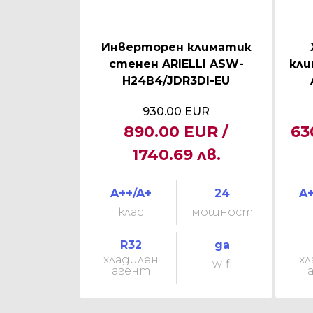
Инверторен климатик
стенен ARIELLI ASW-
кли
H24B4/JDR3DI-EU
930.00 EUR
890.00 EUR /
63
1740.69 лв.
A++/A+
24
A+
клас
мощност
R32
да
хладилен
хл
wifi
агент