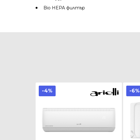
Bio HEPA филтър
-4%
-6%