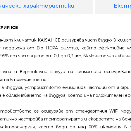
нически характеристики
Екст
РИЯ ICE
ият климатик KAISAI ICE осигурява чист въздух в къщат
се поддържа от Bio HEPA филтър, който ефективно ул
 95% от частиците от 0,1 до 0,3 μm, включително гъбичн
лна и вертикални жалузи на климатика осигуряване
рата в помещението.
 на въздуха, устройството елиминира частици от акари,
 е овлажняването на въздуха, което има положителен е
стройството се осигурява от стандартния WiFi модул
матично настройва температурата и скоростта на ве
електроенергия, което води до над 60% икономия в