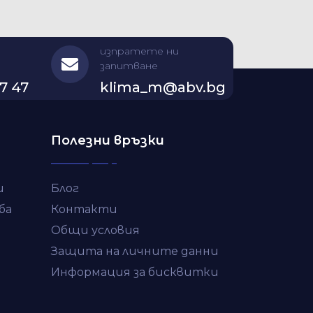
изпратете ни
запитване
7 47
klima_m@abv.bg
Полезни връзки
и
Блог
ба
Контакти
Общи условия
Защита на личните данни
Информация за бисквитки