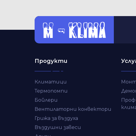
Продукти
Услу
Климатици
Монт
Термопомпи
Демо
Бойлери
Проф
клим
Вентилаторни конвектори
Грижа за въздуха
Въздушни завеси