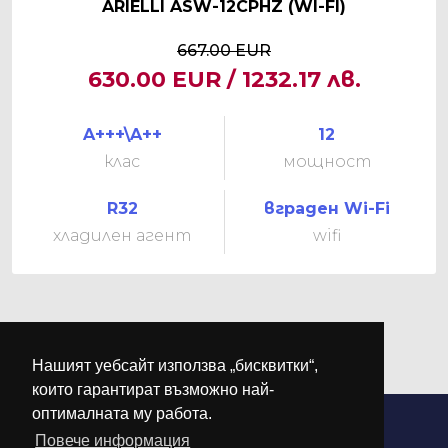
ARIELLI ASW-12CPHZ (WI-FI)
667.00 EUR
630.00 EUR / 1232.17 лв.
A+++\A++
12
клас
мощност
R32
вграден Wi-Fi
хладилен агент
wifi
Нашият уебсайт използва „бисквитки“,
които гарантират възможно най-
оптималната му работа.
Повече информация