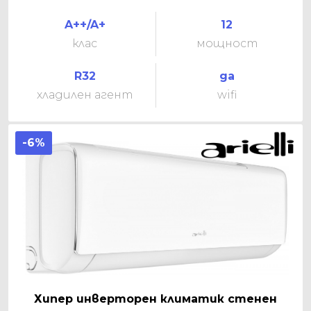
A++/A+
12
клас
мощност
R32
да
хладилен агент
wifi
-6%
Хипер инверторен климатик стенен