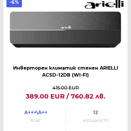
-6%
Инверторен климатик стенен ARIELLI
ACSD-12DB (WI-FI)
415.00 EUR
389.00 EUR / 760.82 лв.
A+++\A++
12
клас
мощност