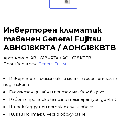
Инверторен климатик
таванен General Fujitsu
ABHG18KRTA / AOHG18KBTB
Арт. номер: ABHG18KRTA / AOHG18KBTB
Производител:
General Fujitsu
Инверторен климатик за монтаж хоризонтално
под тавана
Елегантен дизайн и приток на свеж въздух
Работа при ниски външни температури до -15°C
Широк въздушен поток с голям обсег
Гъвкав монтаж и лесно обслужване