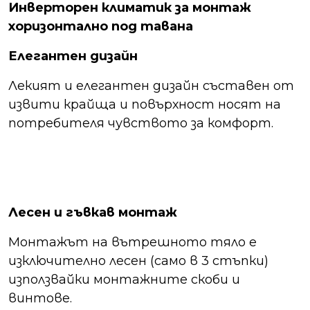
Инверторен климатик за монтаж
хоризонтално под тавана
Елегантен дизайн
Лекият и елегантен дизайн съставен от
извити крайща и повърхност носят на
потребителя чувството за комфорт.
Лесен и гъвкав монтаж
Монтажът на вътрешното тяло е
изключително лесен (само в 3 стъпки)
използвайки монтажните скоби и
винтове.