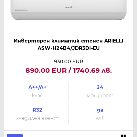
Инверторен климатик стенен ARIELLI
ASW-H24B4/JDR3DI-EU
930.00 EUR
890.00 EUR / 1740.69 лв.
A++/A+
24
клас
мощност
R32
да
хладилен агент
wifi