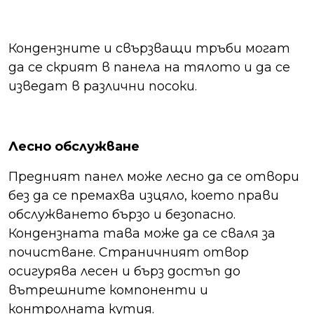
Кондензните и свързващи тръби могат
да се скрият в панела на тялото и да се
изведат в различни посоки.
Лесно обслужване
Предният панел може лесно да се отвори
без да се премахва изцяло, което прави
обслужването бързо и безопасно.
Кондензната тава може да се сваля за
почистване. Страничният отвор
осигурява лесен и бърз достъп до
вътрешните компоненти и
контролната кутия.