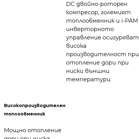
DC двойно-роторен
компресор, големият
топлообменник и i-PAM
инверторното
управление осигуряват
висока
производителност при
отопление дори при
ниски външни
температури.
Високопроизводителен
топлообменник
Мощно отопление
дори при ниска