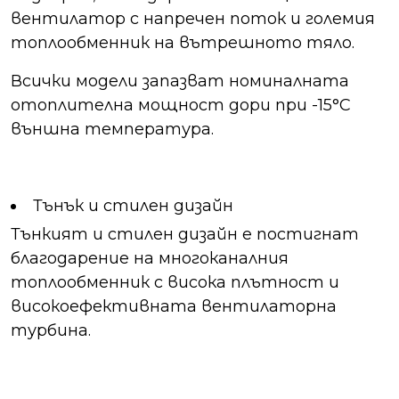
вентилатор с напречен поток и големия
топлообменник на вътрешното тяло.
Всички модели запазват номиналната
отоплителна мощност дори при -15°C
външна температура.
Тънък и стилен дизайн
Тънкият и стилен дизайн е постигнат
благодарение на многоканалния
топлообменник с висока плътност и
високоефективната вентилаторна
турбина.