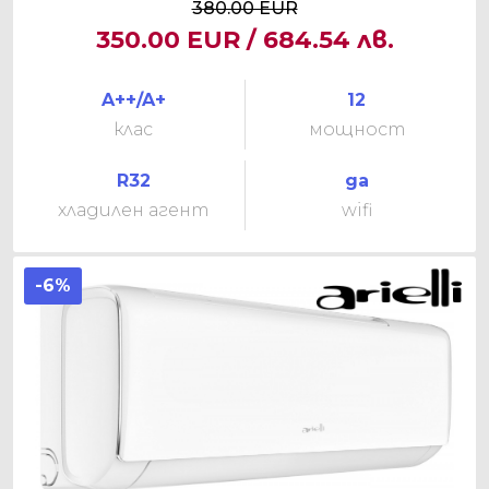
380.00 EUR
350.00 EUR / 684.54 лв.
A++/A+
12
клас
мощност
R32
да
хладилен агент
wifi
-6%