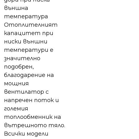
външна
температура
Отоплителният
капацитет при
ниски външни
температури е
значително
подобрен,
благодарение на
мощния
вентилатор с
напречен поток и
големия
топлообменник на
вътрешното тяло.
Всички модели