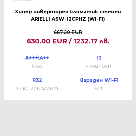
Хипер инверторен климатик стенен
ARIELLI ASW-12CPHZ (WI-FI)
667.00 EUR
630.00 EUR / 1232.17 лв.
A+++\A++
12
клас
мощност
R32
вграден Wi-Fi
хладилен агент
wifi