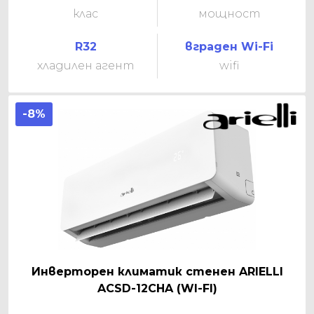
клас
мощност
R32
вграден Wi-Fi
хладилен агент
wifi
-8%
Инверторен климатик стенен ARIELLI
ACSD-12CHA (WI-FI)