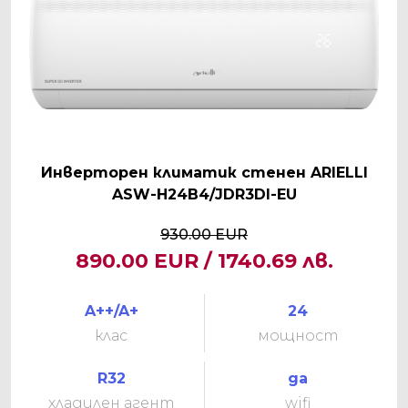
Инверторен климатик стенен ARIELLI
ASW-H24B4/JDR3DI-EU
930.00 EUR
890.00 EUR / 1740.69 лв.
A++/A+
24
клас
мощност
R32
да
хладилен агент
wifi