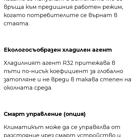
връща към предишния работен режим,
когато потребителите се върнат в
стаята.
Екологосъобразен хладилен агент
Хладилният агент R32 притежава в
пъти по-нисък коефициент за глобално
затопляне и не вреди в такава степен на
околната среда.
Смарт управление (опция)
Климатикът може да се управялва от
разстояние чрез смарт устройство и