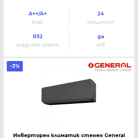
A++/A+
24
клас
мощност
R32
да
хладилен агент
wifi
-3%
Инверторен климатик стенен General