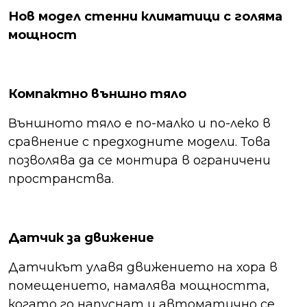
Нов модел стенни климатици с голяма
мощност
Компактно външно тяло
Външното тяло е по-малко и по-леко в
сравнение с предходните модели. Това
позволява да се монтира в ограничени
пространства.
Датчик за движение
Датчикът улавя движението на хора в
помещението, намалява мощността,
когато го напуснат и автоматично се