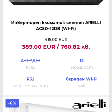
Инверторен климатик стенен ARIELLI
ACSD-12DB (WI-FI)
415.00 EUR
389.00 EUR / 760.82 лв.
A+++\A++
12
клас
мощност
R32
вграден Wi-Fi
хладилен агент
wifi
-6%