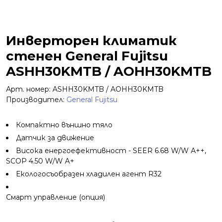
Инверторен климатик
стенен General Fujitsu
ASHH30KMTB / AOHH30KMTB
Арт. номер: ASHH30KMTB / AOHH30KMTB
Производител:
General Fujitsu
Компактно външно тяло
Датчик за движение
Висока енергоефективност - SEER 6.68 W/W A++,
SCOP 4.50 W/W A+
Екологосъобразен хладилен агент R32
Смарт управление (опция)