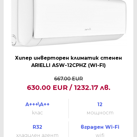
Хипер инверторен климатик стенен
ARIELLI ASW-12CPHZ (WI-FI)
667.00 EUR
630.00 EUR / 1232.17 лв.
A+++\A++
12
клас
мощност
R32
вграден Wi-Fi
хладилен агент
wifi