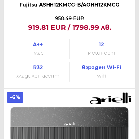
Fujitsu ASHH12KMCG-B/AOHH12KMCG
950.49 EUR
919.81 EUR / 1798.99 лв.
A++
12
клас
мощност
R32
вграден Wi-Fi
хладилен агент
wifi
-6%