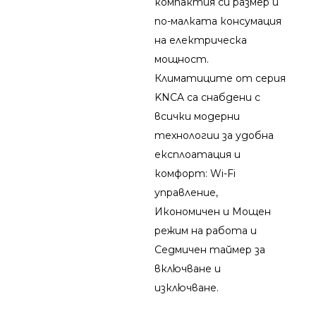
компактия си размер и
по-малката консумация
на електрическа
мощност.
Климатиците от серия
KNCA са снабдени с
всички модерни
технологии за удобна
експлоатация и
комфорт: Wi-Fi
управление,
Икономичен и Мощен
режим на работа и
Седмичен таймер за
включване и
изключване.