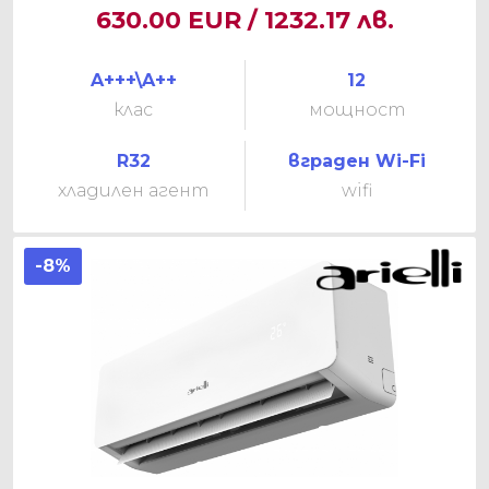
630.00 EUR / 1232.17 лв.
A+++\A++
12
клас
мощност
R32
вграден Wi-Fi
хладилен агент
wifi
-8%