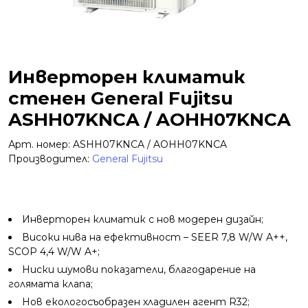
Инверторен климатик
стенен General Fujitsu
ASHH07KNCA / AOHH07KNCA
Арт. номер: ASHH07KNCA / AOHH07KNCA
Производител:
General Fujitsu
Инверторен климатик с нов модерен дизайн;
Високи нива на ефeктивност – SEER 7,8 W/W A++,
SCOP 4,4 W/W A+;
Ниски шумови показатели, благодарение на
голямата клапа;
Нов екологосъобразен хладилен агент R32;