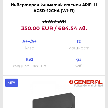
Инверторен климатик стенен ARIELLI
ACSD-12CHA (WI-FI)
380.00 EUR
350.00 EUR / 684.54 лв.
A++/A+
12
клас
мощност
R32
да
хладилен агент
wifi
-3%