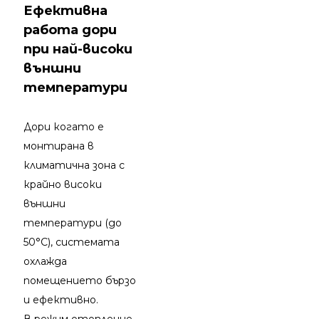
Ефективна
работа дори
при най-високи
външни
температури
Дори когато е
монтирана в
климатична зона с
крайно високи
външни
температури (до
50°C), системата
охлажда
помещението бързо
и ефективно.