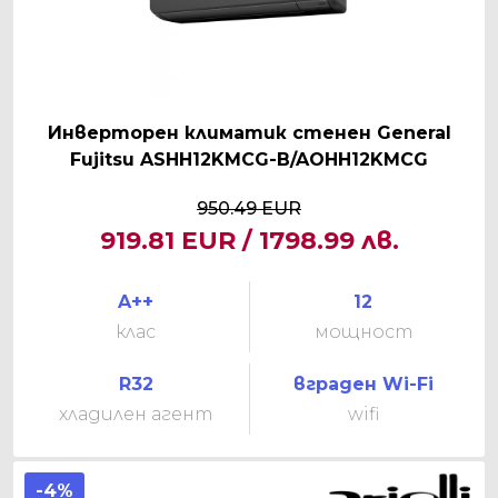
Инверторен климатик стенен General
Fujitsu ASHH12KMCG-B/AOHH12KMCG
950.49 EUR
919.81 EUR / 1798.99 лв.
A++
12
клас
мощност
R32
вграден Wi-Fi
хладилен агент
wifi
-4%