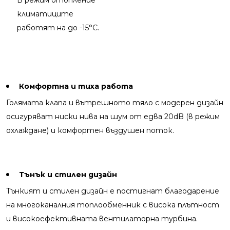
В режим отопление
климатиците
работят на до -15°C.
Комфортна и тиха работа
Голямата клапа и вътрешното тяло с модерен дизайн
осигуряват ниски нива на шум от едва 20dB (в режим
охлаждане) и комфортен въздушен поток.
Тънък и стилен дизайн
Тънкият и стилен дизайн е постигнат благодарение
на многоканалния топлообменник с висока плътност
и високоефективната вентилаторна турбина.