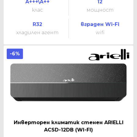
A+++\A++
12
клас
мощност
R32
вграден Wi-Fi
хладилен агент
wifi
-6%
Инверторен климатик стенен ARIELLI
ACSD-12DB (WI-FI)