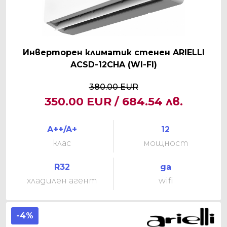
Инверторен климатик стенен ARIELLI
ACSD-12CHA (WI-FI)
380.00 EUR
350.00 EUR / 684.54 лв.
A++/A+
12
клас
мощност
R32
да
хладилен агент
wifi
-4%