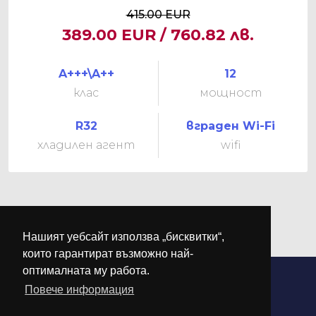
415.00 EUR
389.00 EUR / 760.82 лв.
A+++\A++
12
клас
мощност
R32
вграден Wi-Fi
хладилен агент
wifi
Нашият уебсайт използва „бисквитки“,
които гарантират възможно най-
оптималната му работа.
Повече информация
©
М-КЛИМА
. Всички права запазени.