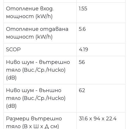
Отопление вход.
1.55
мощност (kW/h)
Отопление отдавана
5.6
мощност (kW/h)
SCOP
4.19
Ниво шум - вътрешно
56
тяло (Вис./Ср./Ниско)
(dB)
Ниво шум - външно
62
тяло (Вис./Ср./Ниско)
(dB)
Размери вътрешно
31.6 x 94 x 22.4
тяло (В x Ш x Д см)