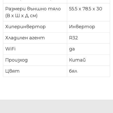
Размери външно тяло
55.5 x 78.5 x 30
(В x Ш x Д см)
Хиперинвертор
Инвертор
Хладилен агент
R32
WiFi
да
Произход
Китай
Цвят
бял