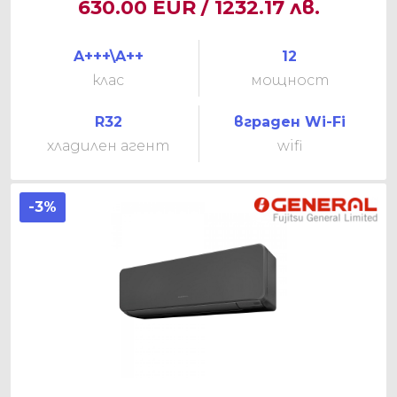
630.00 EUR / 1232.17 лв.
A+++\A++
12
клас
мощност
R32
вграден Wi-Fi
хладилен агент
wifi
-3%