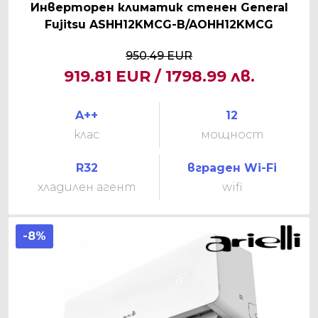
Инверторен климатик стенен General
Fujitsu ASHH12KMCG-B/AOHH12KMCG
950.49 EUR
919.81 EUR / 1798.99 лв.
A++
12
клас
мощност
R32
вграден Wi-Fi
хладилен агент
wifi
-8%