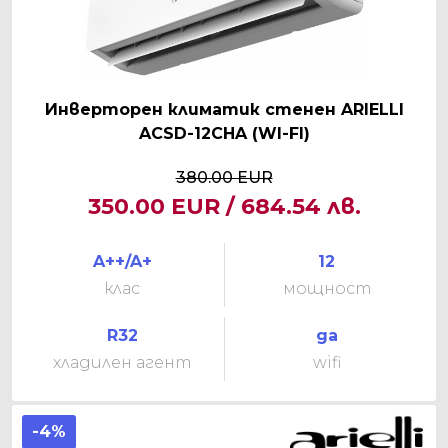
Инверторен климатик стенен ARIELLI
ACSD-12CHA (WI-FI)
380.00 EUR
350.00 EUR / 684.54 лв.
A++/A+
12
клас
мощност
R32
да
хладилен агент
wifi
-4%