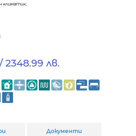
н ĸлимaтиĸ;
;
/ 2348.99 лв.
ри
Документи