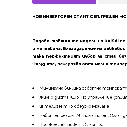
НОВ ИНВЕРТОРЕН СПЛИТ С ВЪТРЕШЕН МО
Подово-таванните модели на KAISAI се
и на тавана. Благодарение на гъвкаво
така перфектният избор за стаи без
жалузите, осигурява оптимална темп
Минимална външна работна температура
Жично дистанционно управление (опция 
интелигентно обезскрежаване
Работен режим: Автоматичен, Охлажда
Високоефективен DC мотор