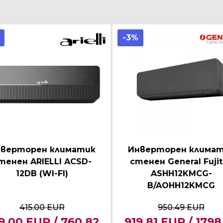
-3%
верторен климатик
Инверторен клима
тенен ARIELLI ACSD-
стенен General Fuji
12DB (WI-FI)
ASHH12KMCG-
B/AOHH12KMCG
415.00 EUR
950.49 EUR
9.00 EUR / 760.82
919.81 EUR / 1798