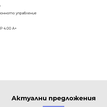
а
онното управление
P 4.00 A+
Актуални предложения