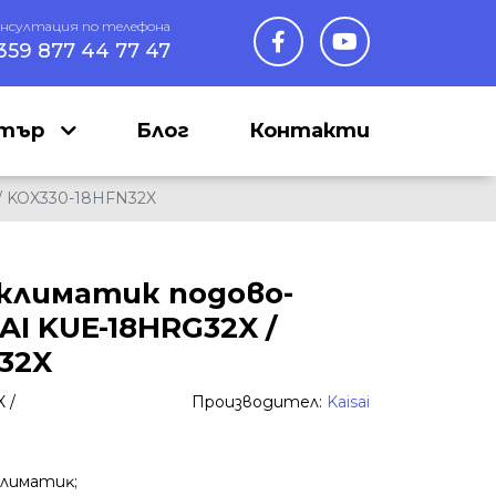
онсултация по телефона
359 877 44 77 47
нтър
Блог
Контакти
/ KOX330-18HFN32X
климатик подово-
AI KUE-18HRG32X /
32X
 /
Производител:
Kaisai
ĸлимaтиĸ;