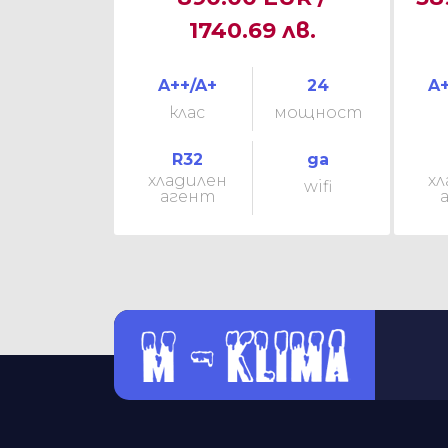
1740.69 лв.
A++/A+
24
A+
клас
мощност
R32
да
хладилен
хл
wifi
агент