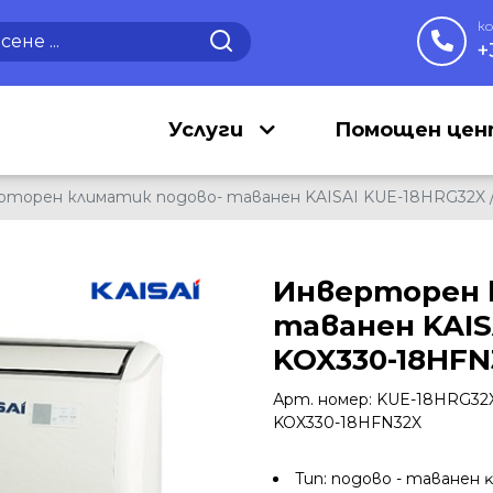
к
+
Услуги
Помощен це
рторен климатик подово- таванен KAISAI KUE-18HRG32X 
Инверторен 
таванен KAIS
KOX330-18HFN
Арт. номер: KUE-18HRG32X
KOX330-18HFN32X
Tип: подовo - таванен 