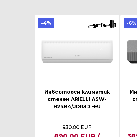
-4%
-6%
Инверторен климатик
Ин
стенен ARIELLI ASW-
с
H24B4/JDR3DI-EU
930.00 EUR
890.00 EUR /
38