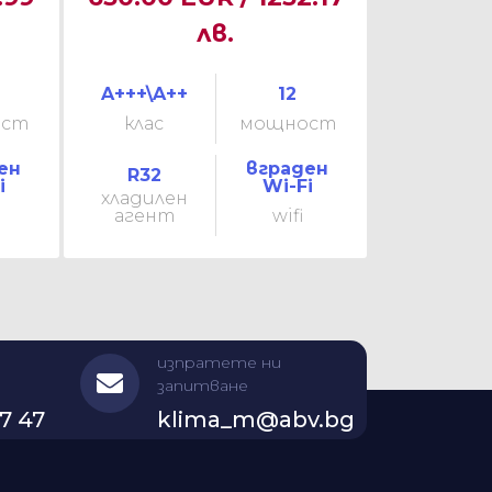
лв.
A+++\A++
12
ост
клас
мощност
ен
вграден
R32
i
Wi-Fi
хладилен
агент
wifi
изпратете ни
запитване
7 47
klima_m@abv.bg