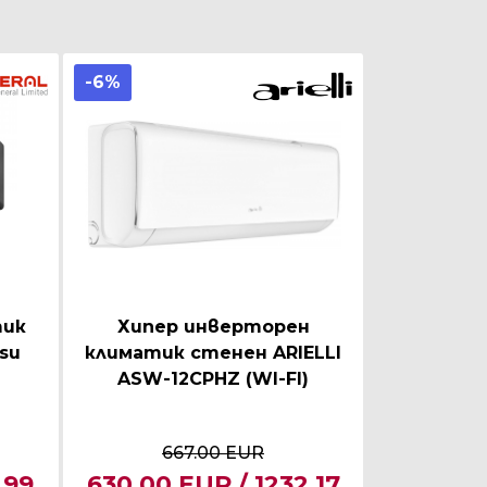
-6%
тик
Хипер инверторен
tsu
климатик стенен ARIELLI
ASW-12CPHZ (WI-FI)
667.00 EUR
.99
630.00 EUR / 1232.17