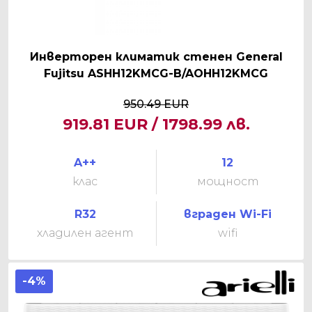
Инверторен климатик стенен General
Fujitsu ASHH12KMCG-B/AOHH12KMCG
950.49 EUR
919.81 EUR / 1798.99 лв.
A++
12
клас
мощност
R32
вграден Wi-Fi
хладилен агент
wifi
-4%