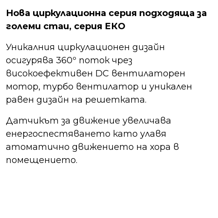
Нова циркулационна серия подходяща за
големи стаи, серия ЕКО
Уникалния циркулационен дизайн
осигурява 360º поток чрез
високоефективен DC вентилаторен
мотор, турбо вентилатор и уникален
равен дизайн на решетката.
Датчикът за движение увеличава
енергоспестяването като улавя
атоматично движението на хора в
помещението.