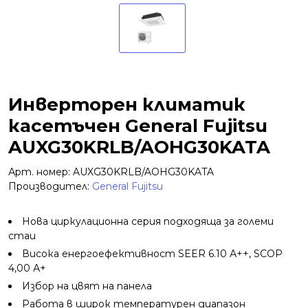
Инверторен климатик
касетъчен General Fujitsu
AUXG30KRLB/AOHG30KATA
Арт. номер: AUXG30KRLB/AOHG30KATA
Производител:
General Fujitsu
Нова циркулационна серия подходяща за големи
стаи
Висока енергоефективност SEER 6.10 А++, SCOP
4,00 А+
Избор на цвят на панела
Работа в широк температурен диапазон