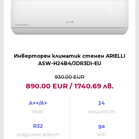
Инверторен климатик стенен ARIELLI
ASW-H24B4/JDR3DI-EU
930.00 EUR
890.00 EUR / 1740.69 лв.
A++/A+
24
клас
мощност
R32
да
хладилен агент
wifi