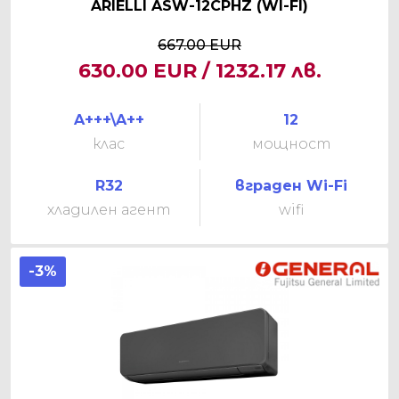
ARIELLI ASW-12CPHZ (WI-FI)
667.00 EUR
630.00 EUR / 1232.17 лв.
A+++\A++
12
клас
мощност
R32
вграден Wi-Fi
хладилен агент
wifi
-3%