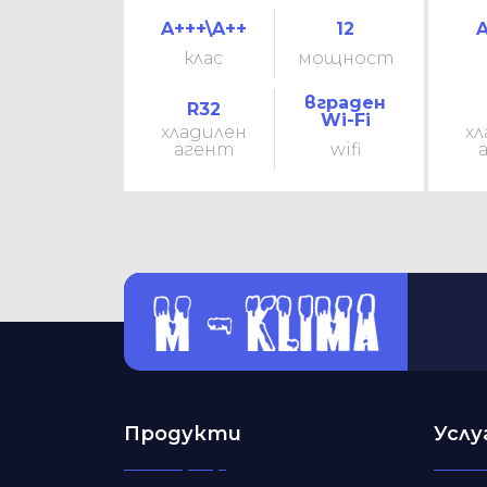
A+++\A++
12
A
клас
мощност
вграден
R32
Wi-Fi
хладилен
хл
агент
wifi
Продукти
Услу