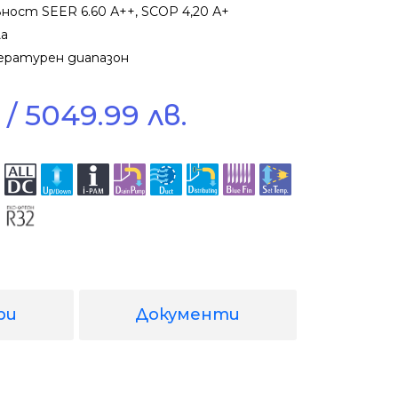
ост SEER 6.60 А++, SCOP 4,20 А+
ла
ературен диапазон
/ 5049.99 лв.
ри
Документи