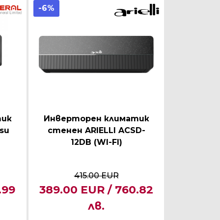
-6%
тик
Инверторен климатик
tsu
стенен ARIELLI ACSD-
12DB (WI-FI)
415.00 EUR
.99
389.00 EUR / 760.82
лв.