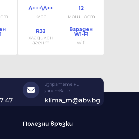
A+++\A++
12
ост
клас
мощност
ен
вграден
R32
i
Wi-Fi
хладилен
агент
wifi
изпратете ни
запитване
7 47
klima_m@abv.bg
Полезни връзки