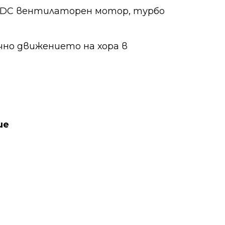
н DC вентилаторен мотор, турбо
но движението на хора в
ие