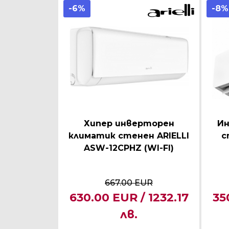
-6%
-8%
Хипер инверторен
Ин
климатик стенен ARIELLI
с
ASW-12CPHZ (WI-FI)
667.00 EUR
630.00 EUR / 1232.17
35
лв.