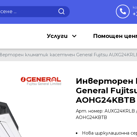
к
+
Услуги
Помощен це
верторен климатик касетъчен General Fujitsu AUXG24KR
Инверторен 
General Fujit
AOHG24KBTB
Арт. номер: AUXG24KRLB 
AOHG24KBTB
Нова циркулационна се