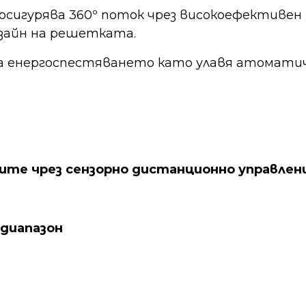
 осигурява 360º поток чрез високоефективе
зайн на решетката.
а енергоспестяването като улавя атоматич
ите чрез сензорно дистанционно управлен
диапазон