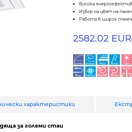
Висока енергоефективн
Избор на цвят на пане
Работа в широк темп
2582.02 EUR 
нически характеристики
Екст
одяща за големи стаи