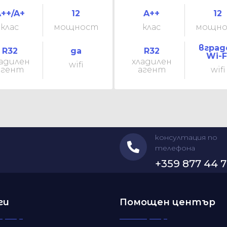
++/A+
12
A++
12
клас
мощност
клас
мощн
вград
R32
да
R32
Wi-F
адилен
хладилен
wifi
агент
агент
wifi
консултация по
телефона
+359 877 44 7
ги
Помощен център