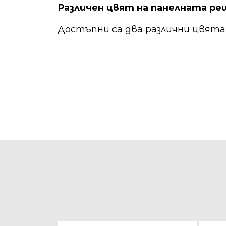
Различен цвят на панелната р
Достъпни са два различни цвят