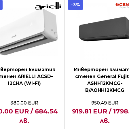
-3%
верторен климатик
Инверторен клима
тенен ARIELLI ACSD-
стенен General Fuji
12CHA (WI-FI)
ASHH12KMCG-
B/AOHH12KMCG
380.00 EUR
950.49 EUR
0.00 EUR / 684.54
919.81 EUR / 1798
лв.
лв.