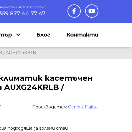
онсултация по телефона
359 877 44 77 47
нтър
Блог
Контакти
LB / AOHG24KBTB
климатик касетъчен
su AUXG24KRLB /
/
Производител:
General Fujitsu
рия подходяща за големи стаи