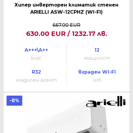
Хипер инверторен климатик стенен
ARIELLI ASW-12CPHZ (WI-FI)
667.00 EUR
630.00 EUR / 1232.17 лв.
A+++\A++
12
клас
мощност
R32
вграден Wi-Fi
хладилен агент
wifi
-8%