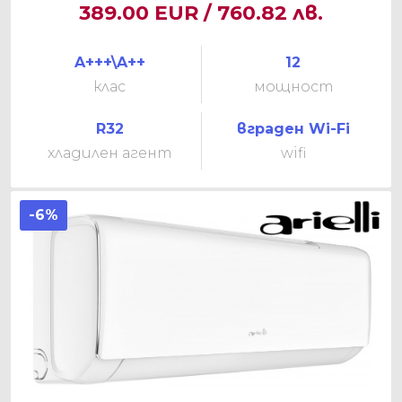
389.00 EUR / 760.82 лв.
A+++\A++
12
клас
мощност
R32
вграден Wi-Fi
хладилен агент
wifi
-6%