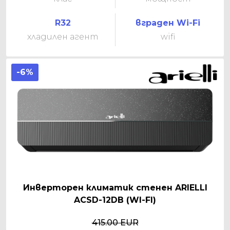
R32
вграден Wi-Fi
хладилен агент
wifi
-6%
Инверторен климатик стенен ARIELLI
ACSD-12DB (WI-FI)
415.00 EUR