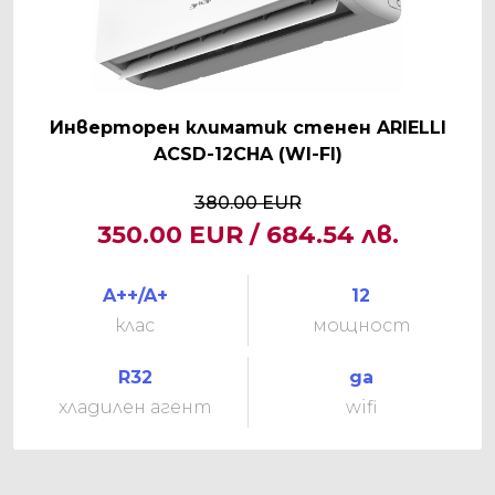
Инверторен климатик стенен ARIELLI
ACSD-12CHA (WI-FI)
380.00 EUR
350.00 EUR / 684.54 лв.
A++/A+
12
клас
мощност
R32
да
хладилен агент
wifi