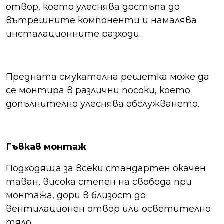
отвор, което улеснява достъпа до
вътрешните компоненти и намалява
инсталационните разходи.
Предната смукателна решетка може да
се монтира в различни посоки, което
допълнително улеснява обслужването.
Гъвкав монтаж
Подходяща за всеки стандартен окачен
таван, висока степен на свобода при
монтажа, дори в близост до
вентилационен отвор или осветително
тяло.