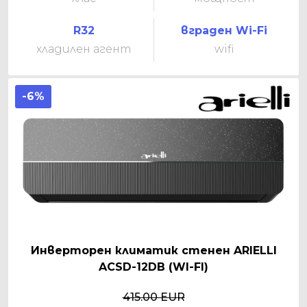
R32
вграден Wi-Fi
хладилен агент
wifi
-6%
Инверторен климатик стенен ARIELLI
ACSD-12DB (WI-FI)
415.00 EUR