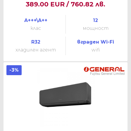
389.00 EUR / 760.82 лв.
A+++\A++
12
клас
мощност
R32
вграден Wi-Fi
хладилен агент
wifi
-3%