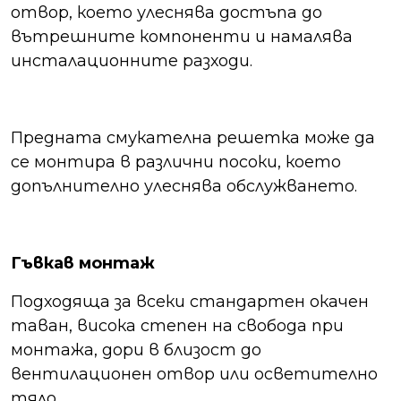
отвор, което улеснява достъпа до
вътрешните компоненти и намалява
инсталационните разходи.
Предната смукателна решетка може да
се монтира в различни посоки, което
допълнително улеснява обслужването.
Гъвкав монтаж
Подходяща за всеки стандартен окачен
таван, висока степен на свобода при
монтажа, дори в близост до
вентилационен отвор или осветително
тяло.