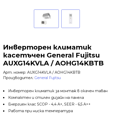
Инверторен климатик
касетъчен General Fujitsu
AUXG14KVLA / AOHG14KBTB
Арт. номер: AUXG14KVLA / AOHG14KBTB
Производител:
General Fujitsu
Инверторен климатик за монтаж в окачен таван
Компактен и стилен дизайн на панела
Енергиен клас SCOP - 4,4 A+, SEER - 6,5 A++
Работа при ниска температура