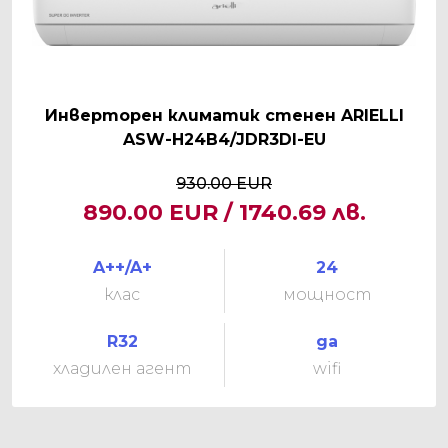
Инверторен климатик стенен ARIELLI
ASW-H24B4/JDR3DI-EU
930.00 EUR
890.00 EUR / 1740.69 лв.
A++/A+
24
клас
мощност
R32
да
хладилен агент
wifi