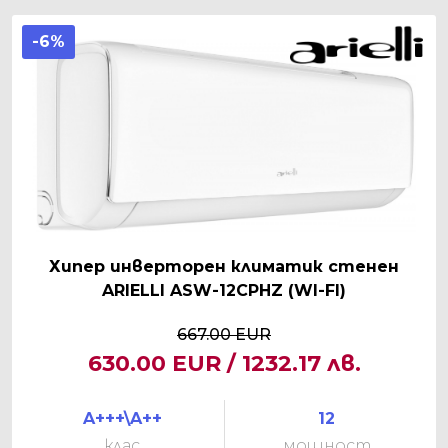
-6%
Хипер инверторен климатик стенен
ARIELLI ASW-12CPHZ (WI-FI)
667.00 EUR
630.00 EUR / 1232.17 лв.
A+++\A++
12
клас
мощност