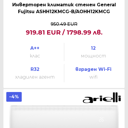
Инверторен климатик стенен General
Fujitsu ASHH12KMCG-B/AOHH12KMCG
950.49 EUR
919.81 EUR / 1798.99 лв.
A++
12
клас
мощност
R32
вграден Wi-Fi
хладилен агент
wifi
-4%