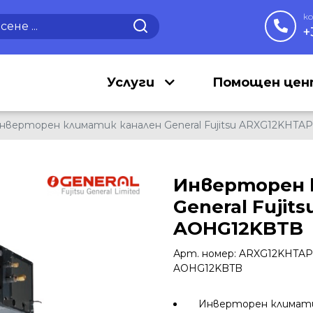
к
+
Услуги
Помощен це
нверторен климатик канален General Fujitsu ARXG12KHTA
Инверторен 
General Fujit
AOHG12KBTB
Арт. номер: ARXG12KHTAP
AOHG12KBTB
Инверторен климатик