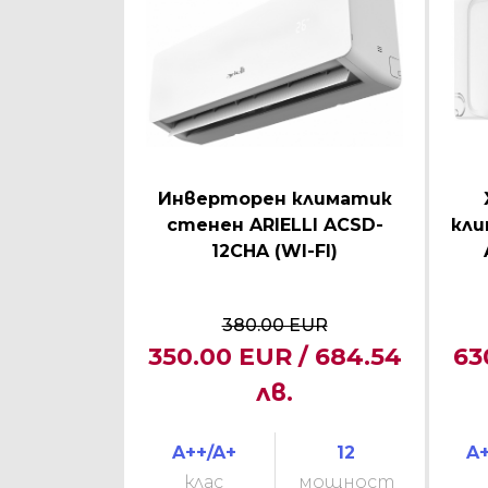
Инверторен климатик
стенен ARIELLI ACSD-
кли
12CHA (WI-FI)
380.00 EUR
350.00 EUR / 684.54
63
лв.
A++/A+
12
A+
клас
мощност