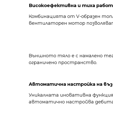
Високоефективна и тиха работ
Комбинацията от V-образен топ
вентилаторен мотор позволяват
Външното тяло е с намалено тег
ограничено пространство.
Автоматична настройка на въ
Уникалната иновативна функция
автоматично настройва дебита