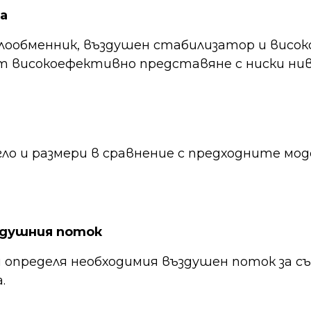
а
лообменник, въздушен стабилизатор и вис
 високоефективно представяне с ниски нив
ло и размери в сравнение с предходните мод
здушния поток
 определя необходимия въздушен поток за
.