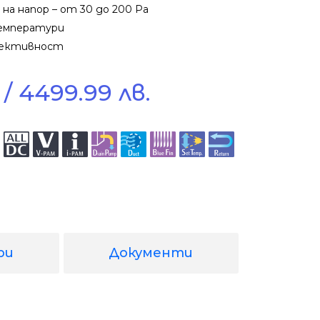
а напор – от 30 до 200 Ра
емператури
фективност
/ 4499.99 лв.
ри
Документи