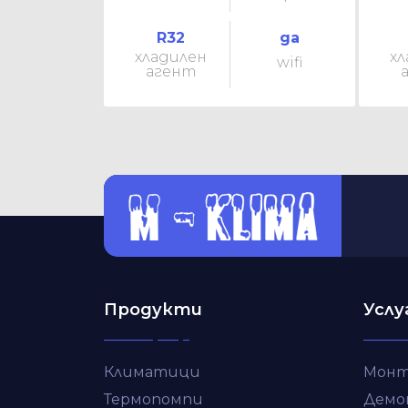
R32
да
хладилен
хл
wifi
агент
Продукти
Услу
Климатици
Монт
Термопомпи
Демо