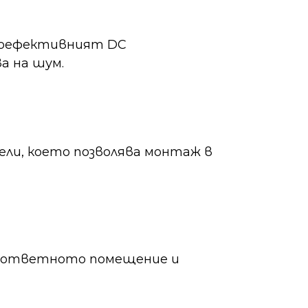
окоефективният DC
а на шум.
ели, което позволява монтаж в
 съответното помещение и