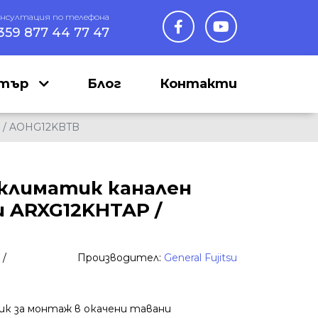
онсултация по телефона
359 877 44 77 47
нтър
Блог
Контакти
P / AOHG12KBTB
климатик канален
su ARXG12KHTAP /
 /
Производител:
General Fujitsu
 за монтаж в окачени тавани