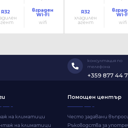
вграден
вград
R32
R32
Wi-Fi
Wi-F
адилен
хладилен
агент
wifi
агент
wifi
консултация по
телефона
+359 877 44 7
ги
Помощен център
аж на климатици
Често задавани въпрос
нтаж на климатици
Ръководства за употре