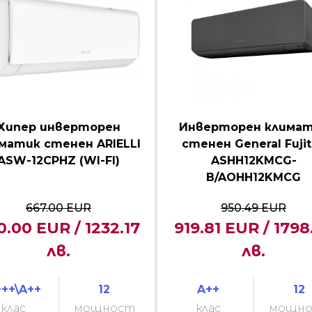
Хипер инверторен
Инверторен клима
матик стенен ARIELLI
стенен General Fuji
ASW-12CPHZ (WI-FI)
ASHH12KMCG-
B/AOHH12KMCG
667.00 EUR
950.49 EUR
0.00 EUR / 1232.17
919.81 EUR / 1798
лв.
лв.
++\A++
12
A++
12
клас
мощност
клас
мощн