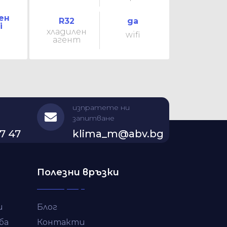
ен
R32
да
i
хладилен
wifi
агент
изпратете ни
запитване
7 47
klima_m@abv.bg
Полезни връзки
и
Блог
ба
Контакти