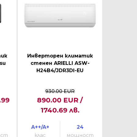
тик
Инверторен климатик
tsu
стенен ARIELLI ASW-
H24B4/JDR3DI-EU
930.00 EUR
.99
890.00 EUR /
1740.69 лв.
A++/A+
24
ост
клас
мощност