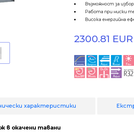
Възможност за избор н
Работа при ниски т
Висока енергийна е
2300.81 EUR 
нически характеристики
Екст
ж в окачени тавани