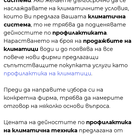
системи
. Ако желаете дългосрочно да се
наслаждавате на климатичните условия,
които Ви предлага Вашата
климатична
система
, то не трябва да подценявате
дейностите по
профилактиката
.
Нарастването на броя на
продажбите на
климатици
води и до появява на все
повече нови фирми предлагащи
съпътстващите покупката услуги като
профилактика на климатици
.
Преди да направите избора си на
конкретна фирма, трябва да намерите
отговор на няколко основи въпроса.
Цената на дейностите по
профилактика
на климатична техника
предлагана от