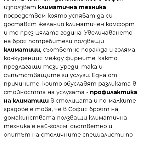
използват
климатична техника
посредством която успяват да си
доставят желания климатичен комфорт
и то през цялата година. Увеличаването
на броя потребители ползващи
климатици
, съответно поражда и голяма
конкуренция между фирмите, както
предлагащи тези уреди, така и
съпътстващите ги услуги. Една от
причините, които обуславят разликата в
стойността на услугата -
профилактика
на климатици
в столицата и по-малките
градове е това, че в София броят на
домакинствата ползващи климатична
техника е най-голям, съответно и
опитът на столичните специалисти по