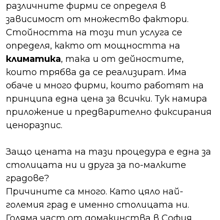
различните фирми се определя в
зависимост от множество фактори.
Стойността на този тип услуга се
определя, както от мощността на
климатика
, така и от дейностите,
които трябва да се реализират. Има
обаче и много фирми, които работят на
принципа една цена за всички. Тук намира
приложение и предварително фиксирания
ценоразпис.
Защо цената на тази процедура е една за
столицата ни и друга за по-малките
градове?
Причините са много. Като цяло най-
големия град е именно столицата ни.
Голяма част от домакинства в София