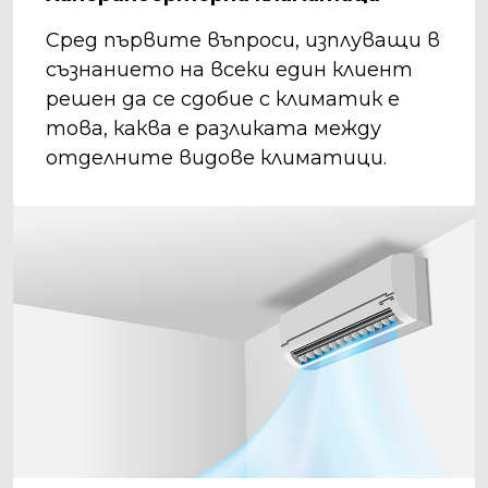
Сред първите въпроси, изплуващи в
съзнанието на всеки един клиент
решен да се сдобие с климатик е
това, каква е разликата между
отделните видове климатици.