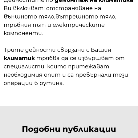
Дейностите по
демонтаж на климатика
Ви включват: отстраняване на
външното тяло,вътрешното тяло,
тръбния път и електрическите
компоненти.
Трите дейности свързани с Вашия
климатик
трябва да се извършват от
специалисти, които притежават
необходимия опит и са превърнали тези
операции в рутина.
Подобни публикации