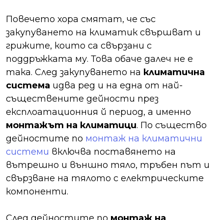
Повечето хора смятат, че със
закупуването на климатик свършват и
грижите, които са свързани с
поддръжката му. Това обаче далеч не е
така. След закупуването на
климатична
система
идва ред и на една от най-
съществените дейности през
експлоатационния й период, а именно
монтажът на климатици
. По същество
дейностите по
монтаж на климатични
системи
включва поставянето на
вътрешно и външно тяло, тръбен път и
свързване на тялото с електрическите
компоненти.
След дейностите по
монтаж на