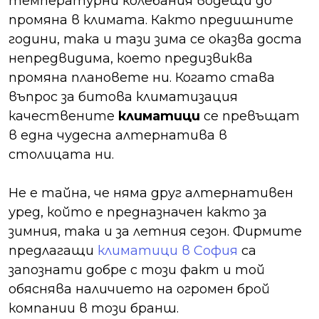
температурни колебания водещи до
промяна в климата. Както предишните
години, така и тази зима се оказва доста
непредвидима, което предизвиква
промяна плановете ни. Когато става
въпрос за битова климатизация
качествените
климатици
се превъщат
в една чудесна алтернатива в
столицата ни.
Не е тайна, че няма друг алтернативен
уред, който е предназначен както за
зимния, така и за летния сезон. Фирмите
предлагащи
климатици в София
са
запознати добре с този факт и той
обяснява наличието на огромен брой
компании в този бранш.