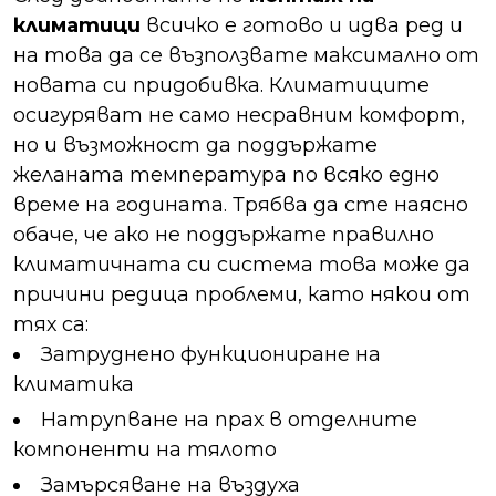
климатици
всичко е готово и идва ред и
на това да се възползвате максимално от
новата си придобивка. Климатиците
осигуряват не само несравним комфорт,
но и възможност да поддържате
желаната температура по всяко едно
време на годината. Трябва да сте наясно
обаче, че ако не поддържате правилно
климатичната си система това може да
причини редица проблеми, като някои от
тях са:
Затруднено функциониране на
климатика
Натрупване на прах в отделните
компоненти на тялото
Замърсяване на въздуха