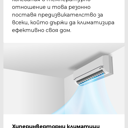
отношение и това резонно
поставя предизвикателство за
всеки, който държи да климатизира
ефективно своя дом.
Хиперинверторни климатици